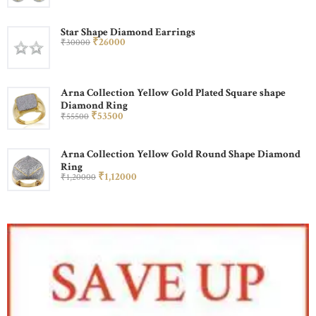
Star Shape Diamond Earrings
₹
260
00
₹
300
00
Arna Collection Yellow Gold Plated Square shape
Diamond Ring
₹
535
00
₹
555
00
Arna Collection Yellow Gold Round Shape Diamond
Ring
₹
1,120
00
₹
1,200
00