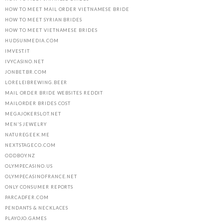
HOW TO MEET MAIL ORDER VIETNAMESE BRIDE
HOW TO MEET SYRIAN BRIDES
HOW TO MEET VIETNAMESE BRIDES
HUDSUNMEDIA.COM
IMVEST.IT
IVYCASINO.NET
JONBET.BR.COM
LORELEIBREWING.BEER
MAIL ORDER BRIDE WEBSITES REDDIT
MAILORDER BRIDES COST
MEGAJOKERSLOT.NET
MEN'S JEWELRY
NATUREGEEK.ME
NEXTSTAGECO.COM
ODDBOY.NZ
OLYMPECASINO.US
OLYMPECASINOFRANCE.NET
ONLY CONSUMER REPORTS
PARCADFER.COM
PENDANTS & NECKLACES
PLAYOJO.GAMES