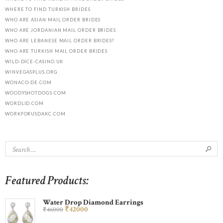
WHERE TO FIND TURKISH BRIDES
WHO ARE ASIAN MAIL ORDER BRIDES
WHO ARE JORDANIAN MAIL ORDER BRIDES
WHO ARE LEBANESE MAIL ORDER BRIDES?
WHO ARE TURKISH MAIL ORDER BRIDES
WILD-DICE-CASINO.UK
WINVEGASPLUS.ORG
WONACO-DE.COM
WOODYSHOTDOGS.COM
WORDLID.COM
WORKFORUSDAKC.COM
Featured Products:
Water Drop Diamond Earrings
₹
420
00
₹
460
00