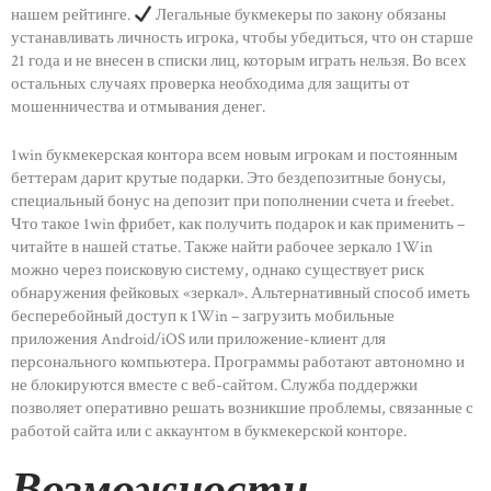
нашем рейтинге.
Легальные букмекеры по закону обязаны
устанавливать личность игрока, чтобы убедиться, что он старше
21 года и не внесен в списки лиц, которым играть нельзя. Во всех
остальных случаях проверка необходима для защиты от
мошенничества и отмывания денег.
1win букмекерская контора всем новым игрокам и постоянным
беттерам дарит крутые подарки. Это бездепозитные бонусы,
специальный бонус на депозит при пополнении счета и freebet.
Что такое 1win фрибет, как получить подарок и как применить –
читайте в нашей статье. Также найти рабочее зеркало 1Win
можно через поисковую систему, однако существует риск
обнаружения фейковых «зеркал». Альтернативный способ иметь
бесперебойный доступ к 1Win – загрузить мобильные
приложения Android/iOS или приложение-клиент для
персонального компьютера. Программы работают автономно и
не блокируются вместе с веб-сайтом. Служба поддержки
позволяет оперативно решать возникшие проблемы, связанные с
работой сайта или с аккаунтом в букмекерской конторе.