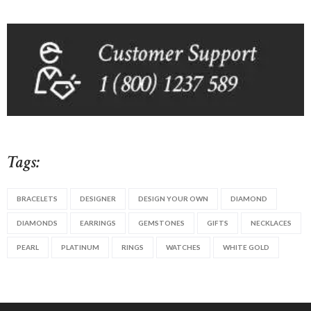
Tags:
BRACELETS
DESIGNER
DESIGN YOUR OWN
DIAMOND
DIAMONDS
EARRINGS
GEMSTONES
GIFTS
NECKLACES
PEARL
PLATINUM
RINGS
WATCHES
WHITE GOLD