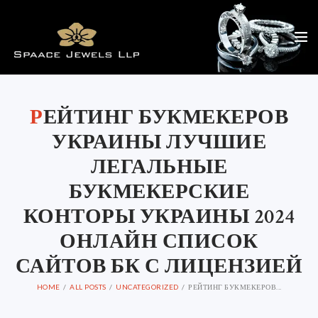
Р
ЕЙТИНГ БУКМЕКЕРОВ
УКРАИНЫ ЛУЧШИЕ
ЛЕГАЛЬНЫЕ
БУКМЕКЕРСКИЕ
КОНТОРЫ УКРАИНЫ 2024
ОНЛАЙН СПИСОК
САЙТОВ БК С ЛИЦЕНЗИЕЙ
HOME
ALL POSTS
UNCATEGORIZED
РЕЙТИНГ БУКМЕКЕРОВ...