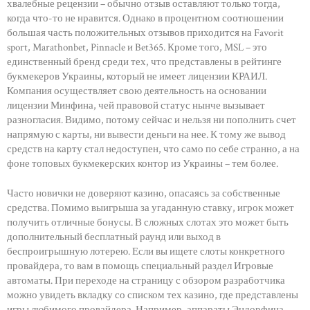
хвалебные рецензии – обычно отзыв оставляют только тогда,
когда что-то не нравится. Однако в процентном соотношении
большая часть положительных отзывов приходится на Favorit
sport, Marathonbet, Pinnacle и Bet365. Кроме того, MSL – это
единственный бренд среди тех, что представлены в рейтинге
букмекеров Украины, который не имеет лицензии КРАИЛ.
Компания осуществляет свою деятельность на основании
лицензии Минфина, чей правовой статус нынче вызывает
разногласия. Видимо, потому сейчас и нельзя ни пополнить счет
напрямую с карты, ни вывести деньги на нее. К тому же вывод
средств на карту стал недоступен, что само по себе странно, а на
фоне топовых букмекерских контор из Украины – тем более.
Часто новички не доверяют казино, опасаясь за собственные
средства. Помимо выигрыша за угаданную ставку, игрок может
получить отличные бонусы. В сложных слотах это может быть
дополнительный бесплатный раунд или выход в
беспроигрышную лотерею. Если вы ищете слоты конкретного
провайдера, то вам в помощь специальный раздел Игровые
автоматы. При переходе на страницу с обзором разработчика
можно увидеть вкладку со списком тех казино, где представлены
игры любимого провайдера. Например, аппараты Эндорфина