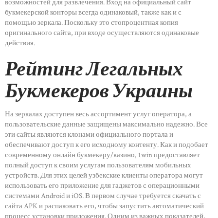
возможностей для развлечения. Вход на официальный сайт
букмекерской конторы всегда одинаковый, также как и с
помощью зеркала. Поскольку это стопроцентная копия
оригинального сайта, при входе осуществляются одинаковые
действия.
Рейтинг Легальных
Букмекеров Украины
На зеркалах доступен весь ассортимент услуг оператора, а
пользовательские данные защищены максимально надежно. Все
эти сайты являются клонами официального портала и
обеспечивают доступ к его исходному контенту. Как и подобает
современному онлайн букмекеру/казино, 1win предоставляет
полный доступ к своим услугам пользователям мобильных
устройств. Для этих целей узбекские клиенты оператора могут
использовать его приложение для гаджетов с операционными
системами Android и iOS. В первом случае требуется скачать с
сайта APK и распаковать его, чтобы запустить автоматический
процесс установки приложения. Одним из важных показателей,