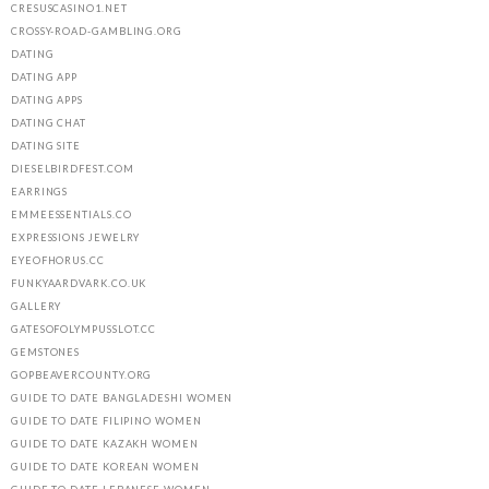
CRESUSCASINO1.NET
CROSSY-ROAD-GAMBLING.ORG
DATING
DATING APP
DATING APPS
DATING CHAT
DATING SITE
DIESELBIRDFEST.COM
EARRINGS
EMMEESSENTIALS.CO
EXPRESSIONS JEWELRY
EYEOFHORUS.CC
FUNKYAARDVARK.CO.UK
GALLERY
GATESOFOLYMPUSSLOT.CC
GEMSTONES
GOPBEAVERCOUNTY.ORG
GUIDE TO DATE BANGLADESHI WOMEN
GUIDE TO DATE FILIPINO WOMEN
GUIDE TO DATE KAZAKH WOMEN
GUIDE TO DATE KOREAN WOMEN