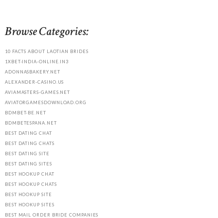
Browse Categories:
10 FACTS ABOUT LAOTIAN BRIDES
1XBET-INDIA-ONLINE.IN3
ADONNASBAKERY.NET
ALEXANDER-CASINO.US
AVIAMASTERS-GAMES.NET
AVIATORGAMESDOWNLOAD.ORG
BDMBET-BE.NET
BDMBETESPANA.NET
BEST DATING CHAT
BEST DATING CHATS
BEST DATING SITE
BEST DATING SITES
BEST HOOKUP CHAT
BEST HOOKUP CHATS
BEST HOOKUP SITE
BEST HOOKUP SITES
BEST MAIL ORDER BRIDE COMPANIES