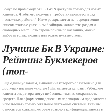
Бонус по промокоду от БК 1WIN доступен только для новых
клиентов. Чтобы его получить, требуется произвести ряд
несложных действий. Ниже раскрывается непосредственно
список столов с указанием блайндов, количества раздач и
свободных мест. Есть строка поиска по названию, можно
выбрать только полные или только пустые столы.
Лучшие Бк В Украине:
Рейтинг Букмекеров
(топ-
Еще одним условием, выполнение которого обязательно для
доступа к платным услугам 1win, является депозит. Узбекские
клиенты оператора могут не беспокоиться за сохранность
средств. Для оформления денежных переводов им предлагается
использовать только легальные платежные системы. Если вы
относитесь к людям, которые возводят конфиденциальность в