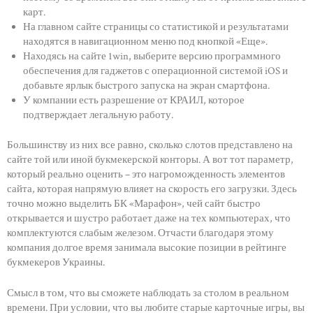
карт.
На главном сайте страницы со статистикой и результатами
находятся в навигационном меню под кнопкой «Еще».
Находясь на сайте 1win, выберите версию программного
обеспечения для гаджетов с операционной системой iOS и
добавьте ярлык быстрого запуска на экран смартфона.
У компании есть разрешение от КРАИЛ, которое
подтверждает легальную работу.
Большинству из них все равно, сколько слотов представлено на
сайте той или иной букмекерской конторы. А вот тот параметр,
который реально оценить – это нагроможденность элементов
сайта, которая напрямую влияет на скорость его загрузки. Здесь
точно можно выделить БК «Марафон», чей сайт быстро
открывается и шустро работает даже на тех компьютерах, что
комплектуются слабым железом. Отчасти благодаря этому
компания долгое время занимала высокие позиции в рейтинге
букмекеров Украины.
Смысл в том, что вы сможете наблюдать за столом в реальном
времени. При условии, что вы любите старые карточные игры, вы