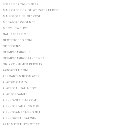
LORELEIBREWING.BEER
MAIL ORDER BRIDE WEBSITES REDDIT
MAILORDER BRIDES COST
MEGAJOKERSLOT.NET
MEN'S JEWELRY
NATUREGEEK.ME
NEXTSTAGECO.COM
ODDBOY.NZ
OLYMPECASINO.US
OLYMPECASINOFRANCE.NET
ONLY CONSUMER REPORTS
PARCADFER.COM
PENDANTS & NECKLACES
PLAYOJO.GAMES
PLAYREGALITALIA.COM
PLAYUZU.GAMES
PLINKO-OFFICIAL.COM
PLINKOERFAHRUNG.ORG
PLINKOGAMECASINO.NET
PLINKOPORTUGAL.WIN
PRAGMATICPLAYSLOTS.CC