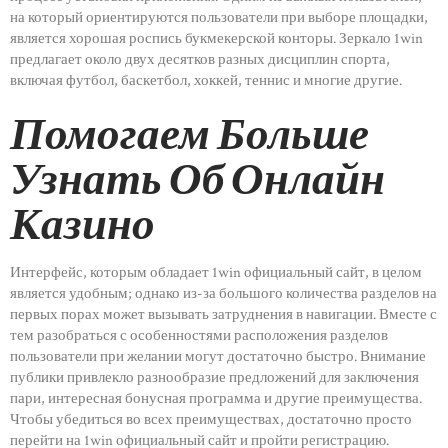
на который ориентируются пользователи при выборе площадки,
является хорошая роспись букмекерской конторы. Зеркало 1win
предлагает около двух десятков разных дисциплин спорта,
включая футбол, баскетбол, хоккей, теннис и многие другие.
Помогаем Больше
Узнать Об Онлайн
Казино
Интерфейс, которым обладает 1win официальный сайт, в целом
является удобным; однако из-за большого количества разделов на
первых порах может вызывать затруднения в навигации. Вместе с
тем разобраться с особенностями расположения разделов
пользователи при желании могут достаточно быстро. Внимание
публики привлекло разнообразие предложений для заключения
пари, интересная бонусная программа и другие преимущества.
Чтобы убедиться во всех преимуществах, достаточно просто
перейти на 1win официальный сайт и пройти регистрацию.