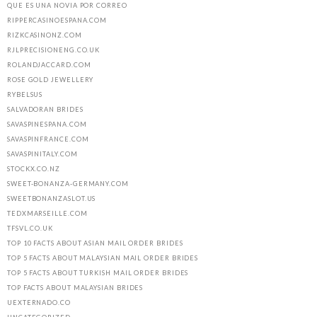
QUE ES UNA NOVIA POR CORREO
RIPPERCASINOESPANA.COM
RIZKCASINONZ.COM
RJLPRECISIONENG.CO.UK
ROLANDJACCARD.COM
ROSE GOLD JEWELLERY
RYBELSUS
SALVADORAN BRIDES
SAVASPINESPANA.COM
SAVASPINFRANCE.COM
SAVASPINITALY.COM
STOCKX.CO.NZ
SWEET-BONANZA-GERMANY.COM
SWEETBONANZASLOT.US
TEDXMARSEILLE.COM
TFSVL.CO.UK
TOP 10 FACTS ABOUT ASIAN MAIL ORDER BRIDES
TOP 5 FACTS ABOUT MALAYSIAN MAIL ORDER BRIDES
TOP 5 FACTS ABOUT TURKISH MAIL ORDER BRIDES
TOP FACTS ABOUT MALAYSIAN BRIDES
UEXTERNADO.CO