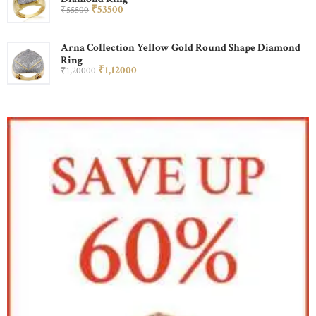
₹
535
00
₹
555
00
Arna Collection Yellow Gold Round Shape Diamond
Ring
₹
1,120
00
₹
1,200
00