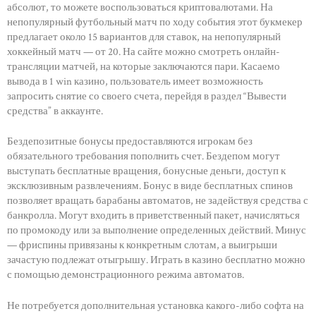
абсолют, то можете воспользоваться криптовалютами. На
непопулярный футбольный матч по ходу события этот букмекер
предлагает около 15 вариантов для ставок, на непопулярный
хоккейный матч — от 20. На сайте можно смотреть онлайн-
трансляции матчей, на которые заключаются пари. Касаемо
вывода в 1 win казино, пользователь имеет возможность
запросить снятие со своего счета, перейдя в раздел “Вывести
средства” в аккаунте.
Бездепозитные бонусы предоставляются игрокам без
обязательного требования пополнить счет. Бездепом могут
выступать бесплатные вращения, бонусные деньги, доступ к
эксклюзивным развлечениям. Бонус в виде бесплатных спинов
позволяет вращать барабаны автоматов, не задействуя средства с
банкролла. Могут входить в приветственный пакет, начисляться
по промокоду или за выполнение определенных действий. Минус
— фриспины привязаны к конкретным слотам, а выигрыши
зачастую подлежат отыгрышу. Играть в казино бесплатно можно
с помощью демонстрационного режима автоматов.
Не потребуется дополнительная установка какого-либо софта на