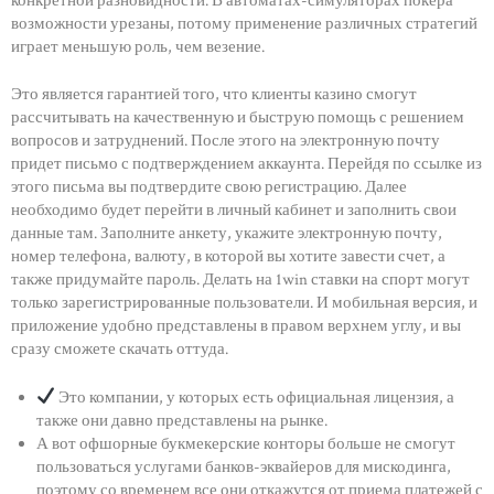
конкретной разновидности. В автоматах-симуляторах покера
возможности урезаны, потому применение различных стратегий
играет меньшую роль, чем везение.
Это является гарантией того, что клиенты казино смогут
рассчитывать на качественную и быструю помощь с решением
вопросов и затруднений. После этого на электронную почту
придет письмо с подтверждением аккаунта. Перейдя по ссылке из
этого письма вы подтвердите свою регистрацию. Далее
необходимо будет перейти в личный кабинет и заполнить свои
данные там. Заполните анкету, укажите электронную почту,
номер телефона, валюту, в которой вы хотите завести счет, а
также придумайте пароль. Делать на 1win ставки на спорт могут
только зарегистрированные пользователи. И мобильная версия, и
приложение удобно представлены в правом верхнем углу, и вы
сразу сможете скачать оттуда.
Это компании, у которых есть официальная лицензия, а
также они давно представлены на рынке.
А вот офшорные букмекерские конторы больше не смогут
пользоваться услугами банков-эквайеров для мискодинга,
поэтому со временем все они откажутся от приема платежей с