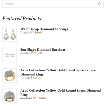
Featured Products:
Water Drop Diamond Earrings
₹
420
00
₹
460
00
Star Shape Diamond Earrings
₹
260
00
₹
300
00
Arna Collection Yellow Gold Plated Square shape
Diamond Ring
₹
535
00
₹
555
00
Arna Collection Yellow Gold Round Shape Diamond
Ring
₹
1,120
00
₹
1,200
00