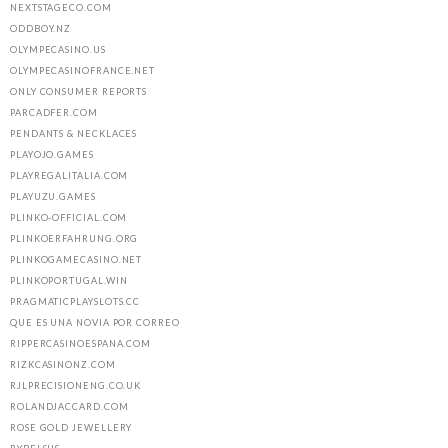
NEXTSTAGECO.COM
ODDBOY.NZ
OLYMPECASINO.US
OLYMPECASINOFRANCE.NET
ONLY CONSUMER REPORTS
PARCADFER.COM
PENDANTS & NECKLACES
PLAYOJO.GAMES
PLAYREGALITALIA.COM
PLAYUZU.GAMES
PLINKO-OFFICIAL.COM
PLINKOERFAHRUNG.ORG
PLINKOGAMECASINO.NET
PLINKOPORTUGAL.WIN
PRAGMATICPLAYSLOTS.CC
QUE ES UNA NOVIA POR CORREO
RIPPERCASINOESPANA.COM
RIZKCASINONZ.COM
RJLPRECISIONENG.CO.UK
ROLANDJACCARD.COM
ROSE GOLD JEWELLERY