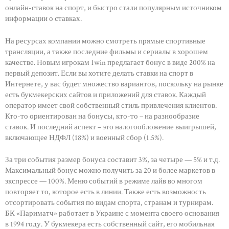
онлайн-ставок на спорт, и быстро стали популярным источником
информации о ставках.
На ресурсах компании можно смотреть прямые спортивные
трансляции, а также последние фильмы и сериалы в хорошем
качестве. Новым игрокам 1win предлагает бонус в виде 200% на
HOME
первый депозит. Если вы хотите делать ставки на спорт в
Интернете, у вас будет множество вариантов, поскольку на рынке
ABOUT US
есть букмекерских сайтов и приложений для ставок. Каждый
OUR PORTFOLIO
оператор имеет свой собственный стиль привлечения клиентов.
Кто-то ориентирован на бонусы, кто-то – на разнообразие
OUR PRODUCTS
ставок. И последний аспект – это налогообложение выигрышей,
включающее НДФЛ (18%) и военный сбор (1.5%).
CONTACTS
За три события размер бонуса составит 3%, за четыре — 5% и т.д.
Максимальный бонус можно получить за 20 и более маркетов в
экспрессе — 100%. Меню событий в режиме лайв во многом
повторяет то, которое есть в линии. Также есть возможность
отсортировать события по видам спорта, странам и турнирам.
БК «Париматч» работает в Украине с момента своего основания
в 1994 году. У букмекера есть собственный сайт, его мобильная