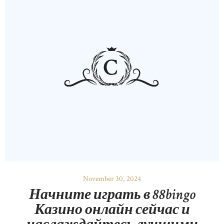
November 30, 2024
Начните играть в 88bingo
Казино онлайн сейчас и