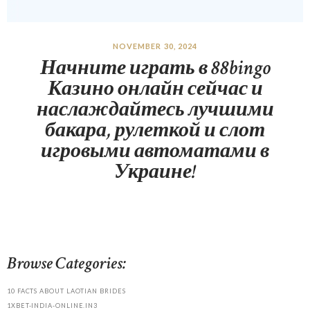
NOVEMBER 30, 2024
Начните играть в 88bingo
Казино онлайн сейчас и
наслаждайтесь лучшими
бакара, рулеткой и слот
игровыми автоматами в
Украине!
Browse Categories:
10 FACTS ABOUT LAOTIAN BRIDES
1XBET-INDIA-ONLINE.IN3