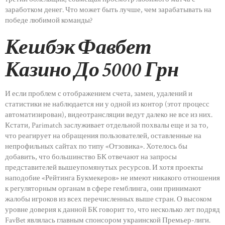
заработком денег. Что может быть лучше, чем зарабатывать на
победе любимой команды?
Кешбэк Фавбет
Казино До 5000 Грн
И если проблем с отображением счета, замен, удалений и
статистики не наблюдается ни у одной из контор (этот процесс
автоматизирован), видеотрансляции ведут далеко не все из них.
Кстати, Parimatch заслуживает отдельной похвалы еще и за то,
что реагирует на обращения пользователей, оставленные на
непрофильных сайтах по типу «Отзовика». Хотелось бы
добавить, что большинство БК отвечают на запросы
представителей вышеупомянутых ресурсов. И хотя проекты
наподобие «Рейтинга Букмекеров» не имеют никакого отношения
к регуляторным органам в сфере гемблинга, они принимают
жалобы игроков из всех перечисленных выше стран. О высоком
уровне доверия к данной БК говорит то, что несколько лет подряд
FavBet являлась главным спонсором украинской Премьер-лиги.