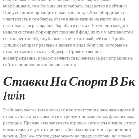
коэффициент, тем больше шанс забрать лидерство в рейтинге.
При успешном проходе ставки, конечно, в Лидерборде могут
участвовать и гемблеры, ставя в лайв-казино на карточные и
настольные игры, вращая барабан в слотах. В течении каждой
недели система формирует призовой фонд из сумм активностей
всех клиентов БК, опубликовывает итоговый рейтинг. Тройка
лучших забирает реальные деньги в виде бонусов, которые не
нужно отыгрывать на вейджере. Приветственное
вознаграждение, предоставляються клиентам за регистрацию на
сайте и пополнении основного щота.
Ставки На Спорт В Бк
1win
Разбирательства там проходят в соответствии с законами другой
страны, часто затягиваются и требуют повышенных финансовых
расходов. Прежде чем запускать игровые автоматы онлайн, стоит
внимательно изучить процесс в бесплатной демонстрационной
версии. Для live-столов деморежим не предусмотрен, но можно