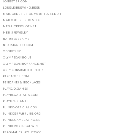
JONBET.BR.COM
LORELEIBREWING.BEER
MAIL ORDER BRIDE WEBSITES REDDIT
MAILORDER BRIDES COST
MEGAJOKERSLOT.NET
MEN'S JEWELRY
NATUREGEEK.ME
NEXTSTAGECO.COM
ODDBOY.NZ
OLYMPECASINO.US
OLYMPECASINOFRANCE.NET
ONLY CONSUMER REPORTS
PARCADFER.COM
PENDANTS & NECKLACES
PLAYOJO.GAMES
PLAYREGALITALIA.COM
PLAYUZU.GAMES
PLINKO-OFFICIAL.COM
PLINKOERFAHRUNG.ORG
PLINKOGAMECASINO.NET
PLINKOPORTUGAL.WIN
PRAGMATICPLAYSLOTS.CC