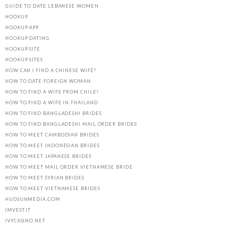
GUIDE TO DATE LEBANESE WOMEN
HOOKUP
HOOKUP APP
HOOKUP DATING
HOOKUP SITE
HOOKUP SITES
HOW CAN I FIND A CHINESE WIFE?
HOW TO DATE FOREIGN WOMAN
HOW TO FIND A WIFE FROM CHILE?
HOW TO FIND A WIFE IN THAILAND
HOW TO FIND BANGLADESHI BRIDES
HOW TO FIND BANGLADESHI MAIL ORDER BRIDES
HOW TO MEET CAMBODIAN BRIDES
HOW TO MEET INDONESIAN BRIDES
HOW TO MEET JAPANESE BRIDES
HOW TO MEET MAIL ORDER VIETNAMESE BRIDE
HOW TO MEET SYRIAN BRIDES
HOW TO MEET VIETNAMESE BRIDES
HUDSUNMEDIA.COM
IMVEST.IT
IVYCASINO.NET