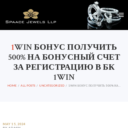
1
WIN БОНУС ПОЛУЧИТЬ
500% НА БОНУСНЫЙ СЧЕТ
ЗА РЕГИСТРАЦИЮ В БК
1WIN
HOME
ALL POSTS
UNCATEGORIZED
1WIN БОНУС ПОЛУЧИТЬ 500% НА...
MAY 15, 2024
BY ADMIN