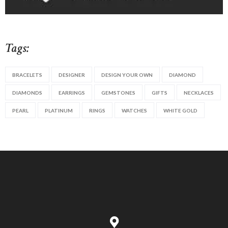
Tags:
BRACELETS
DESIGNER
DESIGN YOUR OWN
DIAMOND
DIAMONDS
EARRINGS
GEMSTONES
GIFTS
NECKLACES
PEARL
PLATINUM
RINGS
WATCHES
WHITE GOLD