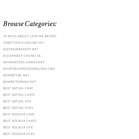
Browse Categories:
10 FACTS ABOUT LAOTIAN BRIDES
1XBET-INDIA-ONLINE.IN3
ADONNASBAKERY.NET
ALEXANDER-CASINO.US
AVIAMASTERS-GAMES.NET
AVIATORGAMESDOWNLOAD.ORG
BDMBET-BE.NET
BDMBETESPANA.NET
BEST DATING CHAT
BEST DATING CHATS
BEST DATING SITE
BEST DATING SITES
BEST HOOKUP CHAT
BEST HOOKUP CHATS
BEST HOOKUP SITE
BEST HOOKUP SITES