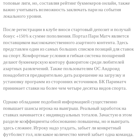
топовые лиги, но, составляя рейтинг букмекеров онлайн, также
важно учитывать возможность заключать пари на события
локального уровня.
После регистрации в клубе вноси стартовый депозит и получай
бонус +150% к сумме пополнения. Портал Пари Матч является
поставщиком высококачественного азартного контента. Здесь
представлен один из самых больших списков позиций для ставок
на спорт. Комфортные условия и гибкая система поощрений
делают букмекерскую контору фаворитом среди любителей
азартных развлечений. Также пользователям ОС Андроид
понадобится предварительно дать разрешение на загрузку и
HOME
установку программ из сторонних источников. БК Париматч
принимает ставки на более чем четыре десятка видов спорта.
ABOUT US
Однако обладание подобной информацией существенно
OUR PORTFOLIO
повышает шансы игрока на выигрыш. Реальный заработок на
OUR PRODUCTS
ставках начинается с индивидуальных тоталов. Зачастую в этом
разделе коэффициенты обоснованно повышены, но и выиграть
CONTACTS
здесь сложнее. Игроку надо угадать, забьет ли конкретный
футболист гол, или какое количество мячей забьет одна команда.