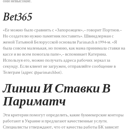
они невысокие.
Bet365
«Ее можно было сравнить с «Запорожцем»,– говорит Портнов.–
Но создателю нужно памятник поставить». Швиндлерман с
женой Татьяной Белорусской основали Parimatch в 1994‑м. «Я
была совсем маленькая, но помню, как мама принимала ставки на
кассе и во всем помогала папе»,– вспоминает Катерина.
Используя его, можно получать адреса рабочих зеркал за
секунду. Если клиент не загружен, отправляйте сообщение в
Телеграм (адрес @parimatchbot).
Линии И Ставки В
Париматч
Эти критерии помогут определить, какие букмекерские конторы
работают в Украине и предлагают качественные услуги.
Специалисты утверждают, что от качества работы БК зависит