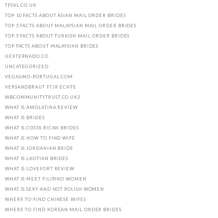
TFSVL.CO.UK
TOP 10 FACTS ABOUT ASIAN MAIL ORDER BRIDES
TOP 5 FACTS ABOUT MALAYSIAN MAIL ORDER BRIDES
TOP 5 FACTS ABOUT TURKISH MAIL ORDER BRIDES
TOP FACTS ABOUT MALAYSIAN BRIDES
UEXTERNADO.CO
UNCATEGORIZED
VEGASINO-PORTUGAL.COM
VERSANDBRAUT FГЈR ECHTE
WBCOMMUNITYTRUST.CO.UK2
WHAT IS AMOLATINA REVIEW
WHAT IS BRIDES
WHAT IS COSTA RICAN BRIDES
WHAT IS HOW TO FIND WIFE
WHAT IS JORDANIAN BRIDE
WHAT IS LAOTIAN BRIDES
WHAT IS LOVEFORT REVIEW
WHAT IS MEET FILIPINO WOMEN
WHAT IS SEXY AND HOT POLISH WOMEN
WHERE TO FIND CHINESE WIFES
WHERE TO FIND KOREAN MAIL ORDER BRIDES