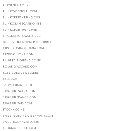
PLAYUZU.GAMES
PLINKO-OFFICIAL.COM
PLINKOERFAHRUNG.ORG
PLINKOGAMECASINO.NET
PLINKOPORTUGAL.WIN
PRAGMATICPLAYSLOTS.CC
QUE ES UNA NOVIA POR CORREO
RIPPERCASINOESPANA.COM
RIZKCASINONZ.COM
RJLPRECISIONENG.CO.UK
ROLANDJACCARD.COM
ROSE GOLD JEWELLERY
RYBELSUS
SALVADORAN BRIDES
SAVASPINESPANA.COM
SAVASPINFRANCE.COM
SAVASPINITALY.COM
STOCKX.CO.NZ
SWEET-BONANZA-GERMANY.COM
SWEETBONANZASLOT.US
TEDXMARSEILLE.COM