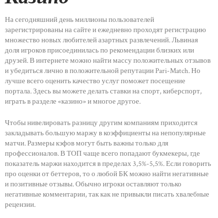
На сегодняшний день миллионы пользователей
зарегистрированы на сайте и ежедневно проходят регистрацию
множество новых любителей азартных развлечений. Львиная
доля игроков присоединилась по рекомендации близких или
друзей. В интернете можно найти массу положительных отзывов
и убедиться лично в положительной репутации Pari-Match. Но
лучше всего оценить качество услуг поможет посещение
портала. Здесь вы можете делать ставки на спорт, киберспорт,
играть в разделе «казино» и многое другое.
Чтобы нивелировать разницу другим компаниям приходится
закладывать большую маржу в коэффициенты на непопулярные
матчи. Размеры кэфов могут быть важны только для
профессионалов. В ТОП чаще всего попадают букмекеры, где
показатель маржи находится в пределах 3,5%-5,5%. Если говорить
про оценки от беттеров, то о любой БК можно найти негативные
и позитивные отзывы. Обычно игроки оставляют только
негативные комментарии, так как не привыкли писать хвалебные
рецензии.