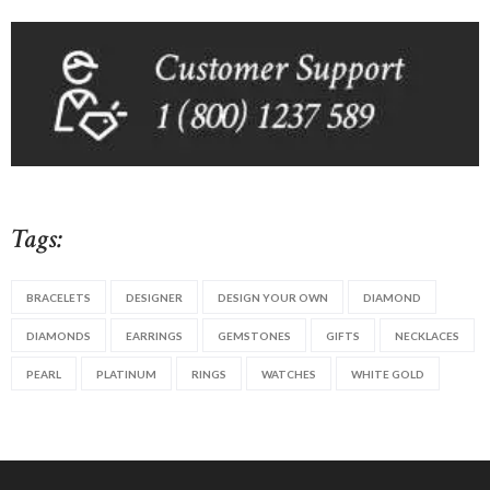
Tags:
BRACELETS
DESIGNER
DESIGN YOUR OWN
DIAMOND
DIAMONDS
EARRINGS
GEMSTONES
GIFTS
NECKLACES
PEARL
PLATINUM
RINGS
WATCHES
WHITE GOLD