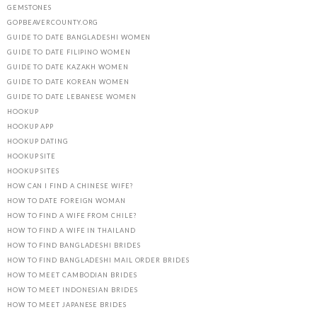
GEMSTONES
GOPBEAVERCOUNTY.ORG
GUIDE TO DATE BANGLADESHI WOMEN
GUIDE TO DATE FILIPINO WOMEN
GUIDE TO DATE KAZAKH WOMEN
GUIDE TO DATE KOREAN WOMEN
GUIDE TO DATE LEBANESE WOMEN
HOOKUP
HOOKUP APP
HOOKUP DATING
HOOKUP SITE
HOOKUP SITES
HOW CAN I FIND A CHINESE WIFE?
HOW TO DATE FOREIGN WOMAN
HOW TO FIND A WIFE FROM CHILE?
HOW TO FIND A WIFE IN THAILAND
HOW TO FIND BANGLADESHI BRIDES
HOW TO FIND BANGLADESHI MAIL ORDER BRIDES
HOW TO MEET CAMBODIAN BRIDES
HOW TO MEET INDONESIAN BRIDES
HOW TO MEET JAPANESE BRIDES