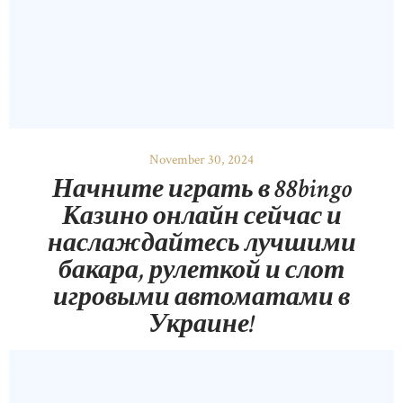
November 30, 2024
Начните играть в 88bingo
Казино онлайн сейчас и
наслаждайтесь лучшими
бакара, рулеткой и слот
игровыми автоматами в
Украине!