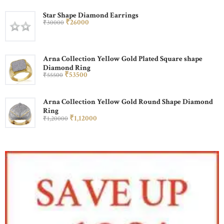
Star Shape Diamond Earrings
₹
260
00
₹
300
00
Arna Collection Yellow Gold Plated Square shape
Diamond Ring
₹
535
00
₹
555
00
Arna Collection Yellow Gold Round Shape Diamond
Ring
₹
1,120
00
₹
1,200
00