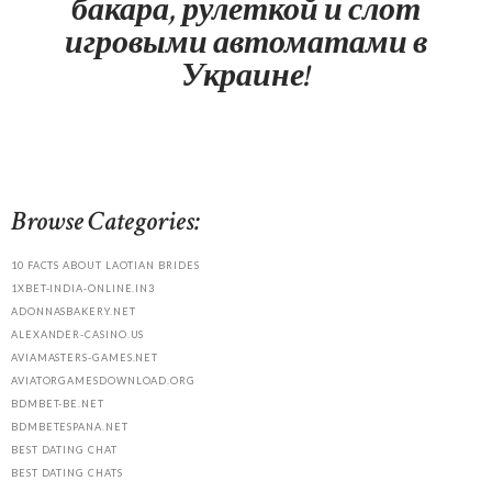
бакара, рулеткой и слот
игровыми автоматами в
Украине!
Browse Categories:
10 FACTS ABOUT LAOTIAN BRIDES
1XBET-INDIA-ONLINE.IN3
ADONNASBAKERY.NET
ALEXANDER-CASINO.US
AVIAMASTERS-GAMES.NET
AVIATORGAMESDOWNLOAD.ORG
BDMBET-BE.NET
BDMBETESPANA.NET
BEST DATING CHAT
BEST DATING CHATS