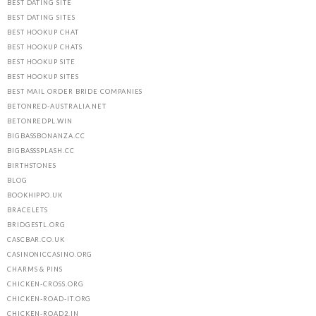
BEST DATING SITE
BEST DATING SITES
BEST HOOKUP CHAT
BEST HOOKUP CHATS
BEST HOOKUP SITE
BEST HOOKUP SITES
BEST MAIL ORDER BRIDE COMPANIES
BETONRED-AUSTRALIA.NET
BETONREDPL.WIN
BIGBASSBONANZA.CC
BIGBASSSPLASH.CC
BIRTHSTONES
BLOG
BOOKHIPPO.UK
BRACELETS
BRIDGESTL.ORG
CASCBAR.CO.UK
CASINONICCASINO.ORG
CHARMS & PINS
CHICKEN-CROSS.ORG
CHICKEN-ROAD-IT.ORG
CHICKEN-ROAD2.IN