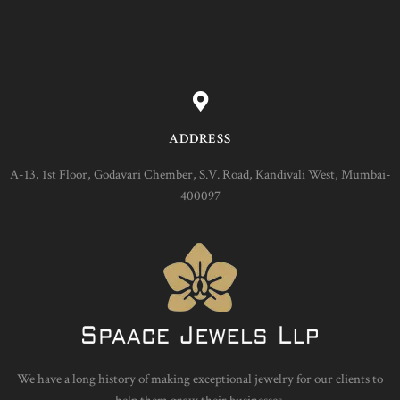
ADDRESS
A-13, 1st Floor, Godavari Chember, S.V. Road, Kandivali West, Mumbai-
400097
We have a long history of making exceptional jewelry for our clients to