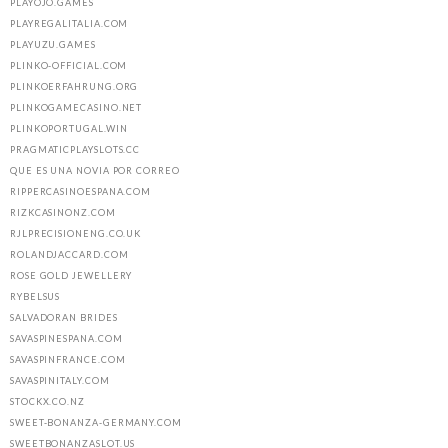
PLAYOJO.GAMES
PLAYREGALITALIA.COM
PLAYUZU.GAMES
PLINKO-OFFICIAL.COM
PLINKOERFAHRUNG.ORG
PLINKOGAMECASINO.NET
PLINKOPORTUGAL.WIN
PRAGMATICPLAYSLOTS.CC
QUE ES UNA NOVIA POR CORREO
RIPPERCASINOESPANA.COM
RIZKCASINONZ.COM
RJLPRECISIONENG.CO.UK
ROLANDJACCARD.COM
ROSE GOLD JEWELLERY
RYBELSUS
SALVADORAN BRIDES
SAVASPINESPANA.COM
SAVASPINFRANCE.COM
SAVASPINITALY.COM
STOCKX.CO.NZ
SWEET-BONANZA-GERMANY.COM
SWEETBONANZASLOT.US