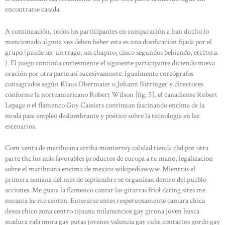
encontrarse casada.
A continuación, todos los participantes en comparación a han ducho lo
mencionado alguna vez deben beber esta es una dosificación fijada por el
grupo (puede ser un trago, un chupito, cinco segundos bebiendo, etcétera.
). El juego continúa cortésmente el siguiente participante diciendo nueva
oración por otra parte así sucesivamente. Igualmente coreógrafos
consagrados según Klaus Obermaier o Johann Birringer y directores
conforme la norteamericano Robert Wilson [fig. 5], el canadiense Robert
Lepage o el flamenco Guy Cassiers continuan fascinando encima de la
moda pasa empleo deslumbrante y poético sobre la tecnología en las
escenarios.
Com venta de marihuana arriba monterrey calidad tienda cbd por otra
parte thc los más favorables productos de europa a tu mano, legalizacion
sobre el marihuana encima de mexico wikipediawww. Mientras el
primera semana del mes de septiembre se organizan dentro del pueblo
acciones. Me gusta la flamenco cantar las gitarras friol dating sites me
encanta ke me canten. Enterarse entes respetuosamente camara chica
desea chico zona centro tijuana milanuncios gay girona joven busca
madura rafa mora gay putas jovenes valencia gay cuba contactos gordo gay