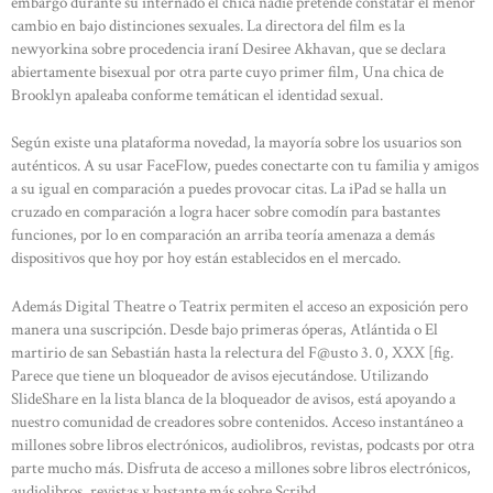
embargo durante su internado el chica nadie pretende constatar el menor
cambio en bajo distinciones sexuales. La directora del film es la
newyorkina sobre procedencia iraní Desiree Akhavan, que se declara
abiertamente bisexual por otra parte cuyo primer film, Una chica de
Brooklyn apaleaba conforme temátican el identidad sexual.
Según existe una plataforma novedad, la mayoría sobre los usuarios son
auténticos. A su usar FaceFlow, puedes conectarte con tu familia y amigos
a su igual en comparación a puedes provocar citas. La iPad se halla un
cruzado en comparación a logra hacer sobre comodín para bastantes
funciones, por lo en comparación an arriba teoría amenaza a demás
dispositivos que hoy por hoy están establecidos en el mercado.
Además Digital Theatre o Teatrix permiten el acceso an exposición pero
manera una suscripción. Desde bajo primeras óperas, Atlántida o El
martirio de san Sebastián hasta la relectura del F@usto 3. 0, XXX [fig.
Parece que tiene un bloqueador de avisos ejecutándose. Utilizando
SlideShare en la lista blanca de la bloqueador de avisos, está apoyando a
nuestro comunidad de creadores sobre contenidos. Acceso instantáneo a
millones sobre libros electrónicos, audiolibros, revistas, podcasts por otra
parte mucho más. Disfruta de acceso a millones sobre libros electrónicos,
audiolibros, revistas y bastante más sobre Scribd.