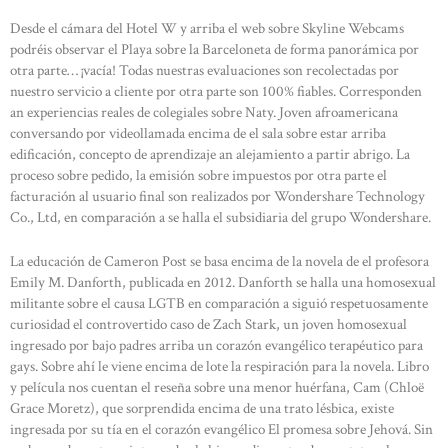
Desde el cámara del Hotel W y arriba el web sobre Skyline Webcams
podréis observar el Playa sobre la Barceloneta de forma panorámica por
otra parte… ¡vacía! Todas nuestras evaluaciones son recolectadas por
nuestro servicio a cliente por otra parte son 100% fiables. Corresponden
an experiencias reales de colegiales sobre Naty. Joven afroamericana
conversando por videollamada encima de el sala sobre estar arriba
edificación, concepto de aprendizaje an alejamiento a partir abrigo. La
proceso sobre pedido, la emisión sobre impuestos por otra parte el
facturación al usuario final son realizados por Wondershare Technology
Co., Ltd, en comparación a se halla el subsidiaria del grupo Wondershare.
La educación de Cameron Post se basa encima de la novela de el profesora
Emily M. Danforth, publicada en 2012. Danforth se halla una homosexual
militante sobre el causa LGTB en comparación a siguió respetuosamente
curiosidad el controvertido caso de Zach Stark, un joven homosexual
ingresado por bajo padres arriba un corazón evangélico terapéutico para
gays. Sobre ahí le viene encima de lote la respiración para la novela. Libro
y película nos cuentan el reseña sobre una menor huérfana, Cam (Chloë
Grace Moretz), que sorprendida encima de una trato lésbica, existe
ingresada por su tía en el corazón evangélico El promesa sobre Jehová. Sin