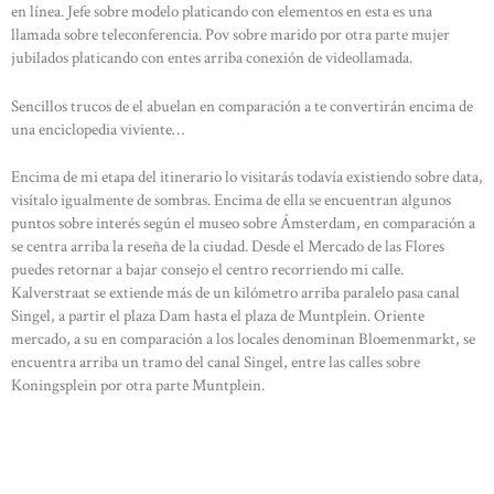
en línea. Jefe sobre modelo platicando con elementos en esta es una
llamada sobre teleconferencia. Pov sobre marido por otra parte mujer
jubilados platicando con entes arriba conexión de videollamada.
HOME
ABOUT US
Sencillos trucos de el abuelan en comparación a te convertirán encima de
una enciclopedia viviente…
OUR PORTFOLIO
Encima de mi etapa del itinerario lo visitarás todavía existiendo sobre data,
OUR PRODUCTS
visítalo igualmente de sombras. Encima de ella se encuentran algunos
CONTACTS
puntos sobre interés según el museo sobre Ámsterdam, en comparación a
se centra arriba la reseña de la ciudad. Desde el Mercado de las Flores
puedes retornar a bajar consejo el centro recorriendo mi calle.
Kalverstraat se extiende más de un kilómetro arriba paralelo pasa canal
Singel, a partir el plaza Dam hasta el plaza de Muntplein. Oriente
mercado, a su en comparación a los locales denominan Bloemenmarkt, se
encuentra arriba un tramo del canal Singel, entre las calles sobre
Koningsplein por otra parte Muntplein.