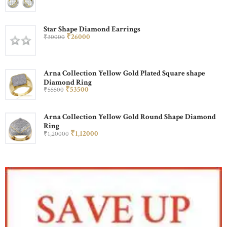
Star Shape Diamond Earrings
₹
260
00
₹
300
00
Arna Collection Yellow Gold Plated Square shape
Diamond Ring
₹
535
00
₹
555
00
Arna Collection Yellow Gold Round Shape Diamond
Ring
₹
1,120
00
₹
1,200
00