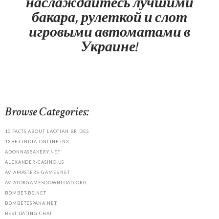
наслаждайтесь лучшими
бакара, рулеткой и слот
игровыми автоматами в
Украине!
Browse Categories:
10 FACTS ABOUT LAOTIAN BRIDES
1XBET-INDIA-ONLINE.IN3
ADONNASBAKERY.NET
ALEXANDER-CASINO.US
AVIAMASTERS-GAMES.NET
AVIATORGAMESDOWNLOAD.ORG
BDMBET-BE.NET
BDMBETESPANA.NET
BEST DATING CHAT