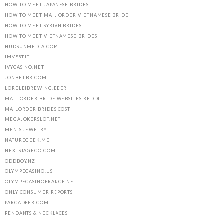
HOW TO MEET JAPANESE BRIDES
HOW TO MEET MAIL ORDER VIETNAMESE BRIDE
HOW TO MEET SYRIAN BRIDES
HOW TO MEET VIETNAMESE BRIDES
HUDSUNMEDIA.COM
IMVEST.IT
IVYCASINO.NET
JONBET.BR.COM
LORELEIBREWING.BEER
MAIL ORDER BRIDE WEBSITES REDDIT
MAILORDER BRIDES COST
MEGAJOKERSLOT.NET
MEN'S JEWELRY
NATUREGEEK.ME
NEXTSTAGECO.COM
ODDBOY.NZ
OLYMPECASINO.US
OLYMPECASINOFRANCE.NET
ONLY CONSUMER REPORTS
PARCADFER.COM
PENDANTS & NECKLACES