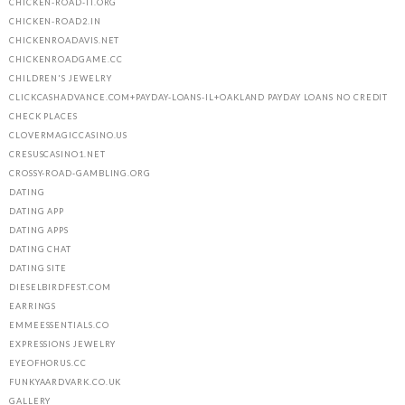
CHICKEN-ROAD-IT.ORG
CHICKEN-ROAD2.IN
CHICKENROADAVIS.NET
CHICKENROADGAME.CC
CHILDREN'S JEWELRY
CLICKCASHADVANCE.COM+PAYDAY-LOANS-IL+OAKLAND PAYDAY LOANS NO CREDIT
CHECK PLACES
CLOVERMAGICCASINO.US
CRESUSCASINO1.NET
CROSSY-ROAD-GAMBLING.ORG
DATING
DATING APP
DATING APPS
DATING CHAT
DATING SITE
DIESELBIRDFEST.COM
EARRINGS
EMMEESSENTIALS.CO
EXPRESSIONS JEWELRY
EYEOFHORUS.CC
FUNKYAARDVARK.CO.UK
GALLERY