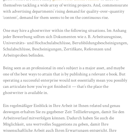
themselves tackling a wide array of writing projects. And, commensurate
with advertising departments’ rising demand for quality-over-quantity
‘content’, demand for them seems to be on the continuous rise.
One may hire a ghostwriter within the following situations. Im Anhang
jeder Bewerbung sollten sich Dokumenten wie z. B. Arbeitszeugnisse,
Universitäts- und Hochschulabschlüsse, Berufsbildungsbescheinigungen,
Schulabschlüsse, Bescheinigungen, Zertifikate, Referenzen und
Arbeitsproben befinden.
Being seen as an professional in one’s subject is a major asset, and maybe
one of the best ways to attain that is by publishing a relevant e book. But
operating a successful enterprise would not essentially mean you possibly
can articulate how you’ve got finished it — that’s the place the
ghostwriter is available in.
Ein regelmäßiger Einblick in Ihre Arbeit ist Ihnen related und genau
deswegen erhalten Sie zu gegebener Zeit Teillieferungen, damit Sie den
Arbeitsverlauf mitverfolgen können. Dadurch haben Sie auch die
Möglichkeit, uns wertvolles Suggestions zu geben, damit Ihre
wissenschaftliche Arbeit auch Ihren Erwartungen entspricht. Ihre