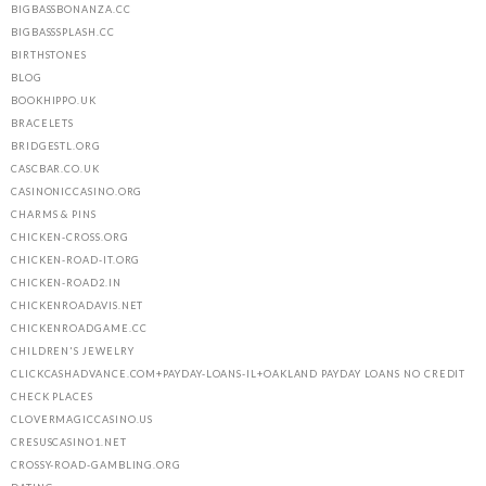
BIGBASSBONANZA.CC
BIGBASSSPLASH.CC
BIRTHSTONES
BLOG
BOOKHIPPO.UK
BRACELETS
BRIDGESTL.ORG
CASCBAR.CO.UK
CASINONICCASINO.ORG
CHARMS & PINS
CHICKEN-CROSS.ORG
CHICKEN-ROAD-IT.ORG
CHICKEN-ROAD2.IN
CHICKENROADAVIS.NET
CHICKENROADGAME.CC
CHILDREN'S JEWELRY
CLICKCASHADVANCE.COM+PAYDAY-LOANS-IL+OAKLAND PAYDAY LOANS NO CREDIT
CHECK PLACES
CLOVERMAGICCASINO.US
CRESUSCASINO1.NET
CROSSY-ROAD-GAMBLING.ORG