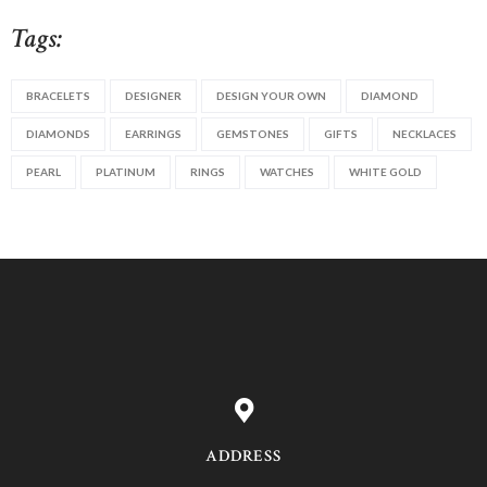
Tags:
BRACELETS
DESIGNER
DESIGN YOUR OWN
DIAMOND
DIAMONDS
EARRINGS
GEMSTONES
GIFTS
NECKLACES
PEARL
PLATINUM
RINGS
WATCHES
WHITE GOLD
ADDRESS