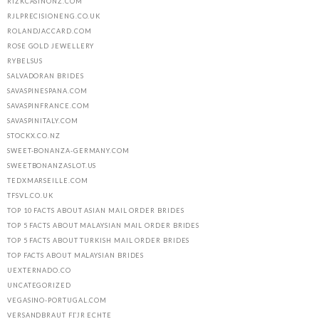
RIZKCASINONZ.COM
RJLPRECISIONENG.CO.UK
ROLANDJACCARD.COM
ROSE GOLD JEWELLERY
RYBELSUS
SALVADORAN BRIDES
SAVASPINESPANA.COM
SAVASPINFRANCE.COM
SAVASPINITALY.COM
STOCKX.CO.NZ
SWEET-BONANZA-GERMANY.COM
SWEETBONANZASLOT.US
TEDXMARSEILLE.COM
TFSVL.CO.UK
TOP 10 FACTS ABOUT ASIAN MAIL ORDER BRIDES
TOP 5 FACTS ABOUT MALAYSIAN MAIL ORDER BRIDES
TOP 5 FACTS ABOUT TURKISH MAIL ORDER BRIDES
TOP FACTS ABOUT MALAYSIAN BRIDES
UEXTERNADO.CO
UNCATEGORIZED
VEGASINO-PORTUGAL.COM
VERSANDBRAUT FГЈR ECHTE