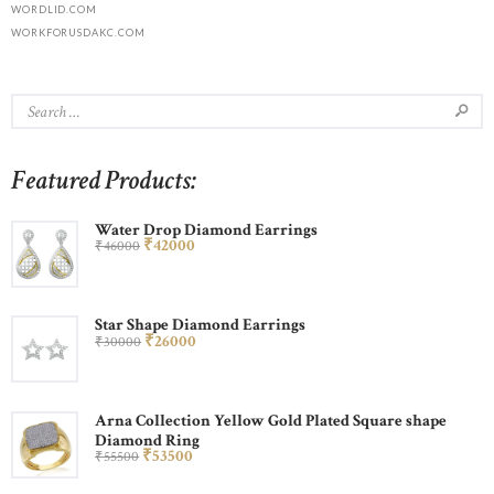
WORDLID.COM
WORKFORUSDAKC.COM
Featured Products:
Water Drop Diamond Earrings
₹
420
00
₹
460
00
Star Shape Diamond Earrings
₹
260
00
₹
300
00
Arna Collection Yellow Gold Plated Square shape
Diamond Ring
₹
535
00
₹
555
00