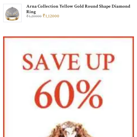
Arna Collection Yellow Gold Round Shape Diamond
Ring
₹
1,120
00
₹
1,200
00