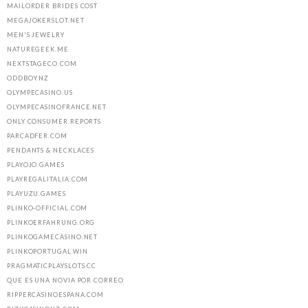
MAILORDER BRIDES COST
MEGAJOKERSLOT.NET
MEN'S JEWELRY
NATUREGEEK.ME
NEXTSTAGECO.COM
ODDBOY.NZ
OLYMPECASINO.US
OLYMPECASINOFRANCE.NET
ONLY CONSUMER REPORTS
PARCADFER.COM
PENDANTS & NECKLACES
PLAYOJO.GAMES
PLAYREGALITALIA.COM
PLAYUZU.GAMES
PLINKO-OFFICIAL.COM
PLINKOERFAHRUNG.ORG
PLINKOGAMECASINO.NET
PLINKOPORTUGAL.WIN
PRAGMATICPLAYSLOTS.CC
QUE ES UNA NOVIA POR CORREO
RIPPERCASINOESPANA.COM