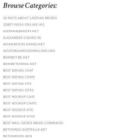
Browse Categories:
10 FACTS ABOUT LAOTIAN BRIDES
1XBET-INDIA-ONLINE.IN3
ADONNASBAKERY.NET
ALEXANDER-CASINO.US
AVIAMASTERS-GAMES.NET
AVIATORGAMESDOWNLOAD.ORG
BDMBET-BE.NET
BDMBETESPANA.NET
BEST DATING CHAT
BEST DATING CHATS
BEST DATING SITE
BEST DATING SITES
BEST HOOKUP CHAT
BEST HOOKUP CHATS
BEST HOOKUP SITE
BEST HOOKUP SITES
BEST MAIL ORDER BRIDE COMPANIES
BETONRED-AUSTRALIA.NET
BETONREDPL.WIN