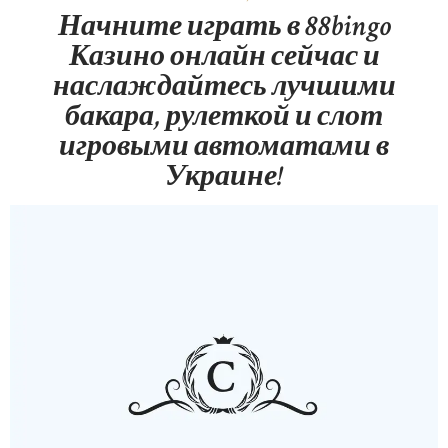
Начните играть в 88bingo
Казино онлайн сейчас и
наслаждайтесь лучшими
бакара, рулеткой и слот
игровыми автоматами в
Украине!
HOME
ABOUT US
OUR PORTFOLIO
OUR PRODUCTS
CONTACTS