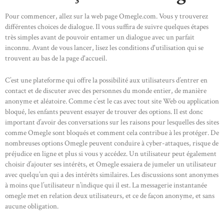
Pour commencer, allez sur la web page Omegle.com. Vous y trouverez
HOME
différentes choices de dialogue. Il vous suffira de suivre quelques étapes
ABOUT US
très simples avant de pouvoir entamer un dialogue avec un parfait
inconnu. Avant de vous lancer, lisez les conditions d'utilisation qui se
OUR PORTFOLIO
trouvent au bas de la page d'accueil.
OUR PRODUCTS
C’est une plateforme qui offre la possibilité aux utilisateurs d’entrer en
CONTACTS
contact et de discuter avec des personnes du monde entier, de manière
anonyme et aléatoire. Comme c’est le cas avec tout site Web ou application
bloqué, les enfants peuvent essayer de trouver des options. Il est donc
important d’avoir des conversations sur les raisons pour lesquelles des sites
comme Omegle sont bloqués et comment cela contribue à les protéger. De
nombreuses options Omegle peuvent conduire à cyber-attaques, risque de
préjudice en ligne et plus si vous y accédez. Un utilisateur peut également
choisir d’ajouter ses intérêts, et Omegle essaiera de jumeler un utilisateur
avec quelqu’un qui a des intérêts similaires. Les discussions sont anonymes
à moins que l’utilisateur n’indique qui il est. La messagerie instantanée
omegle met en relation deux utilisateurs, et ce de façon anonyme, et sans
aucune obligation.