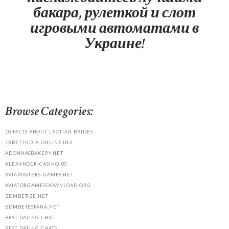
бакара, рулеткой и слот
игровыми автоматами в
Украине!
Browse Categories:
10 FACTS ABOUT LAOTIAN BRIDES
1XBET-INDIA-ONLINE.IN3
ADONNASBAKERY.NET
ALEXANDER-CASINO.US
AVIAMASTERS-GAMES.NET
AVIATORGAMESDOWNLOAD.ORG
BDMBET-BE.NET
BDMBETESPANA.NET
BEST DATING CHAT
BEST DATING CHATS