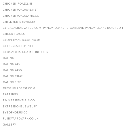
CHICKEN-ROAD2.IN
CHICKENROADAVIS.NET
CHICKENROADGAME.CC
CHILDREN'S JEWELRY
CLICKCASHADVANCE.COM+PAYDAY-LOANS-IL+OAKLAND PAYDAY LOANS NO CREDIT
CHECK PLACES
CLOVERMAGICCASINO.US
CRESUSCASINO1.NET
CROSSY-ROAD-GAMBLING.ORG
DATING
DATING APP
DATING APPS
DATING CHAT
DATING SITE
DIESELBIRDFEST.COM
EARRINGS
EMMEESSENTIALS.CO
EXPRESSIONS JEWELRY
EYEOFHORUS.CC
FUNKYAARDVARK.CO.UK
GALLERY