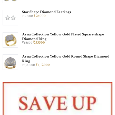
Star Shape Diamond Earrings
₹
260
00
₹
300
00
Arna Collection Yellow Gold Plated Square shape
Diamond Ring
₹
535
00
₹
555
00
Arna Collection Yellow Gold Round Shape Diamond
Ring
₹
1,120
00
₹
1,200
00