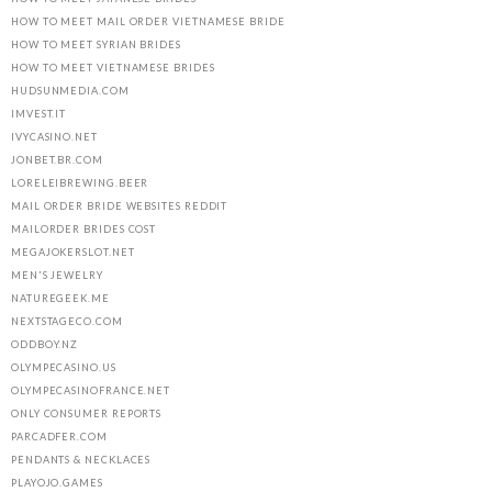
HOW TO MEET MAIL ORDER VIETNAMESE BRIDE
HOW TO MEET SYRIAN BRIDES
HOW TO MEET VIETNAMESE BRIDES
HUDSUNMEDIA.COM
IMVEST.IT
IVYCASINO.NET
JONBET.BR.COM
LORELEIBREWING.BEER
MAIL ORDER BRIDE WEBSITES REDDIT
MAILORDER BRIDES COST
MEGAJOKERSLOT.NET
MEN'S JEWELRY
NATUREGEEK.ME
NEXTSTAGECO.COM
ODDBOY.NZ
OLYMPECASINO.US
OLYMPECASINOFRANCE.NET
ONLY CONSUMER REPORTS
PARCADFER.COM
PENDANTS & NECKLACES
PLAYOJO.GAMES