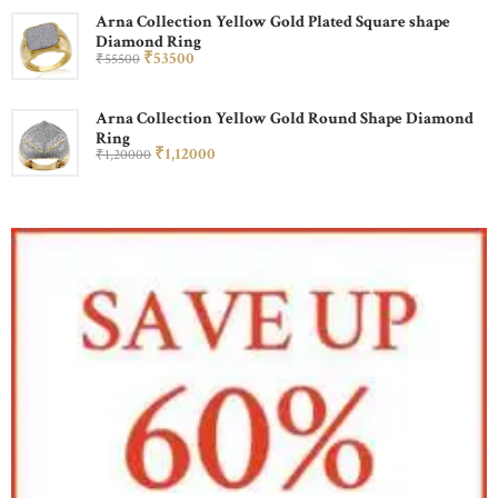
Arna Collection Yellow Gold Plated Square shape
Diamond Ring
₹
535
00
₹
555
00
Arna Collection Yellow Gold Round Shape Diamond
Ring
₹
1,120
00
₹
1,200
00