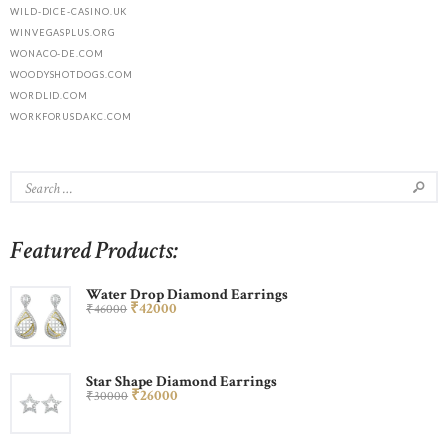
WILD-DICE-CASINO.UK
WINVEGASPLUS.ORG
WONACO-DE.COM
WOODYSHOTDOGS.COM
WORDLID.COM
WORKFORUSDAKC.COM
Featured Products:
Water Drop Diamond Earrings
₹
420
00
₹
460
00
Star Shape Diamond Earrings
₹
260
00
₹
300
00