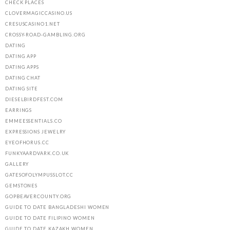
CHECK PLACES
CLOVERMAGICCASINO.US
CRESUSCASINO1.NET
CROSSY-ROAD-GAMBLING.ORG
DATING
DATING APP
DATING APPS
DATING CHAT
DATING SITE
DIESELBIRDFEST.COM
EARRINGS
EMMEESSENTIALS.CO
EXPRESSIONS JEWELRY
EYEOFHORUS.CC
FUNKYAARDVARK.CO.UK
GALLERY
GATESOFOLYMPUSSLOT.CC
GEMSTONES
GOPBEAVERCOUNTY.ORG
GUIDE TO DATE BANGLADESHI WOMEN
GUIDE TO DATE FILIPINO WOMEN
GUIDE TO DATE KAZAKH WOMEN