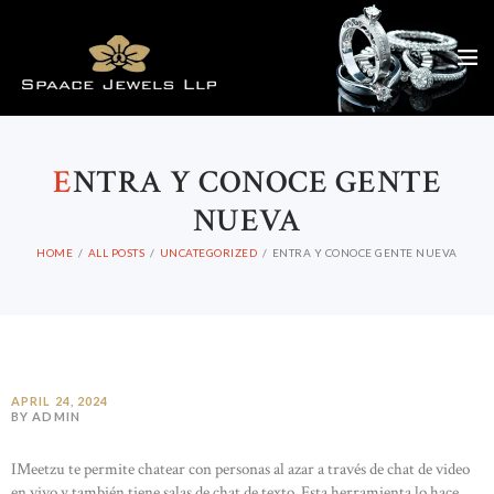
E
NTRA Y CONOCE GENTE
NUEVA
HOME
ALL POSTS
UNCATEGORIZED
ENTRA Y CONOCE GENTE NUEVA
APRIL 24, 2024
BY ADMIN
IMeetzu te permite chatear con personas al azar a través de chat de video
en vivo y también tiene salas de chat de texto. Esta herramienta lo hace