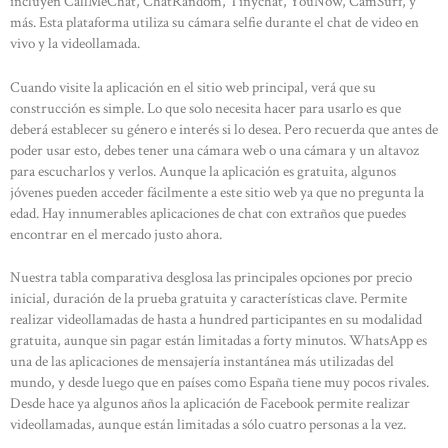
incluyen CallMeChat, ChatRandom, Tinychat, YouNow, CamSurf, y
más. Esta plataforma utiliza su cámara selfie durante el chat de video en
vivo y la videollamada.
Cuando visite la aplicación en el sitio web principal, verá que su
construcción es simple. Lo que solo necesita hacer para usarlo es que
deberá establecer su género e interés si lo desea. Pero recuerda que antes de
poder usar esto, debes tener una cámara web o una cámara y un altavoz
para escucharlos y verlos. Aunque la aplicación es gratuita, algunos
HOME
jóvenes pueden acceder fácilmente a este sitio web ya que no pregunta la
edad. Hay innumerables aplicaciones de chat con extraños que puedes
ABOUT US
encontrar en el mercado justo ahora.
OUR PORTFOLIO
Nuestra tabla comparativa desglosa las principales opciones por precio
OUR PRODUCTS
inicial, duración de la prueba gratuita y características clave. Permite
CONTACTS
realizar videollamadas de hasta a hundred participantes en su modalidad
gratuita, aunque sin pagar están limitadas a forty minutos. WhatsApp es
una de las aplicaciones de mensajería instantánea más utilizadas del
mundo, y desde luego que en países como España tiene muy pocos rivales.
Desde hace ya algunos años la aplicación de Facebook permite realizar
videollamadas, aunque están limitadas a sólo cuatro personas a la vez.