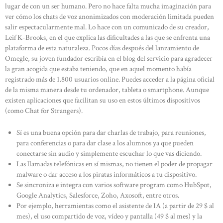
lugar de con un ser humano. Pero no hace falta mucha imaginación para
ver cómo los chats de voz anonimizados con moderación limitada pueden
salir espectacularmente mal. Lo hace con un comunicado de su creador,
Leif K-Brooks, en el que explica las dificultades a las que se enfrenta una
plataforma de esta naturaleza. Pocos días después del lanzamiento de
Omegle, su joven fundador escribía en el blog del servicio para agradecer
la gran acogida que estaba teniendo, que en aquel momento había
registrado más de 1.800 usuarios online. Puedes acceder a la página oficial
de la misma manera desde tu ordenador, tableta o smartphone. Aunque
existen aplicaciones que facilitan su uso en estos últimos dispositivos
(como Chat for Strangers).
Sí es una buena opción para dar charlas de trabajo, para reuniones,
para conferencias o para dar clase a los alumnos ya que pueden
conectarse sin audio y simplemente escuchar lo que vas diciendo.
Las llamadas telefónicas en sí mismas, no tienen el poder de propagar
malware o dar acceso a los piratas informáticos a tu dispositivo.
Se sincroniza e integra con varios software program como HubSpot,
Google Analytics, Salesforce, Zoho, Axosoft, entre otros.
Por ejemplo, herramientas como el asistente de IA (a partir de 29 $ al
mes), el uso compartido de voz, vídeo y pantalla (49 $ al mes) y la