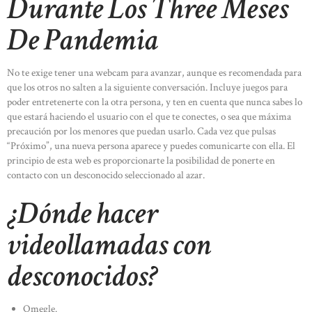
Durante Los Three Meses
De Pandemia
No te exige tener una webcam para avanzar, aunque es recomendada para
que los otros no salten a la siguiente conversación. Incluye juegos para
poder entretenerte con la otra persona, y ten en cuenta que nunca sabes lo
que estará haciendo el usuario con el que te conectes, o sea que máxima
precaución por los menores que puedan usarlo. Cada vez que pulsas
“Próximo”, una nueva persona aparece y puedes comunicarte con ella. El
principio de esta web es proporcionarte la posibilidad de ponerte en
contacto con un desconocido seleccionado al azar.
¿Dónde hacer
videollamadas con
desconocidos?
Omegle.