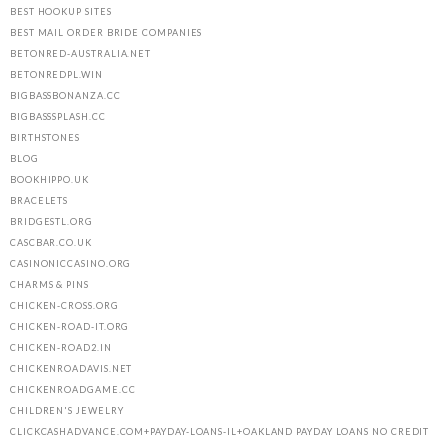
BEST HOOKUP SITES
BEST MAIL ORDER BRIDE COMPANIES
BETONRED-AUSTRALIA.NET
BETONREDPL.WIN
BIGBASSBONANZA.CC
BIGBASSSPLASH.CC
BIRTHSTONES
BLOG
BOOKHIPPO.UK
BRACELETS
BRIDGESTL.ORG
CASCBAR.CO.UK
CASINONICCASINO.ORG
CHARMS & PINS
CHICKEN-CROSS.ORG
CHICKEN-ROAD-IT.ORG
CHICKEN-ROAD2.IN
CHICKENROADAVIS.NET
CHICKENROADGAME.CC
CHILDREN'S JEWELRY
CLICKCASHADVANCE.COM+PAYDAY-LOANS-IL+OAKLAND PAYDAY LOANS NO CREDIT