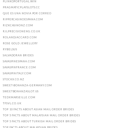
PLINKOPORTUGAL.WIN
PRAGMATICPLAYSLOTS.CC
QUE ES UNA NOVIA POR CORREO
RIPPERCASINOESPANA.COM
RIZKCASINONZ.COM
RJLPRECISIONENG.CO.UK
ROLANDJACCARD.COM
ROSE GOLD JEWELLERY
RYBELSUS
SALVADORAN BRIDES
SAVASPINESPANA.COM
SAVASPINFRANCE.COM
SAVASPINITALY.COM
STOCKX.CO.NZ
SWEET-BONANZA-GERMANY.COM
SWEETBONANZASLOT.US
TEDXMARSEILLE.COM
TFSVL.CO.UK
TOP 10 FACTS ABOUT ASIAN MAIL ORDER BRIDES
TOP 5 FACTS ABOUT MALAYSIAN MAIL ORDER BRIDES
TOP 5 FACTS ABOUT TURKISH MAIL ORDER BRIDES
TOP FACTS ABOUT MALAYSIAN BRIDES