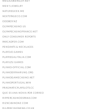
MEGAJOKERSLOT.NET
MEN'S JEWELRY
NATUREGEEK.ME
NEXTSTAGECO.COM
ODDBOY.NZ
OLYMPECASINO.US
OLYMPECASINOFRANCE.NET
ONLY CONSUMER REPORTS
PARCADFER.COM
PENDANTS & NECKLACES
PLAYOJO.GAMES
PLAYREGALITALIA.COM
PLAYUZU.GAMES
PLINKO-OFFICIAL.COM
PLINKOERFAHRUNG.ORG
PLINKOGAMECASINO.NET
PLINKOPORTUGAL.WIN
PRAGMATICPLAYSLOTS.CC
QUE ES UNA NOVIA POR CORREO
RIPPERCASINOESPANA.COM
RIZKCASINONZ.COM
RJLPRECISIONENG.CO.UK