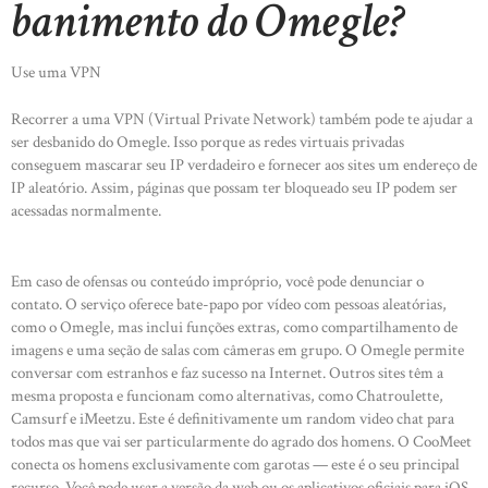
banimento do Omegle?
Use uma VPN
Recorrer a uma VPN (Virtual Private Network) também pode te ajudar a
ser desbanido do Omegle. Isso porque as redes virtuais privadas
conseguem mascarar seu IP verdadeiro e fornecer aos sites um endereço de
IP aleatório. Assim, páginas que possam ter bloqueado seu IP podem ser
acessadas normalmente.
Em caso de ofensas ou conteúdo impróprio, você pode denunciar o
contato. O serviço oferece bate-papo por vídeo com pessoas aleatórias,
como o Omegle, mas inclui funções extras, como compartilhamento de
imagens e uma seção de salas com câmeras em grupo. O Omegle permite
conversar com estranhos e faz sucesso na Internet. Outros sites têm a
mesma proposta e funcionam como alternativas, como Chatroulette,
Camsurf e iMeetzu. Este é definitivamente um random video chat para
todos mas que vai ser particularmente do agrado dos homens. O CooMeet
conecta os homens exclusivamente com garotas — este é o seu principal
recurso. Você pode usar a versão da web ou os aplicativos oficiais para iOS