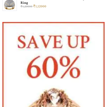
Ring
₹
1,120
00
₹
1,200
00