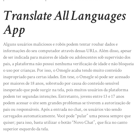
Translate All Languages
App
Alguns usuários maliciosos e robôs podem tentar roubar dados e
HOME
informações do seu computador através dessas URLs. Além disso, apesar
de ser indicada para maiores de idade ou adolescentes sob supervisão dos
ABOUT US
pais, a plataforma não possui nenhuma verificação de idade e não bloqueia
o uso por crianças. Por isso, o Omegle acaba tendo muito conteúdo
OUR PORTFOLIO
inapropriado para certas idades. Em tese, o Omegle só pode ser acessado
OUR PRODUCTS
por maiores de 18 anos, sobretudo por causa do conteúdo sensível
inesperado que pode surgir na tela, pois muitos usuários da plataforma
CONTACTS
podem ter segundas intenções. Entretanto, jovens entre 13 e 17 anos
podem acessar o site sem grandes problemas se tiverem a autorização de
pais ou responsáveis. Após a entrada no chat, os usuários vão sendo
carregados automaticamente. Você pode “pular” uma pessoa sempre que
quiser; para isso, basta utilizar o botão “Novo Chat”, que fica no canto
superior esquerdo da tela.