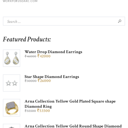
WORKFORUSDAKC.COM
Featured Products:
Water Drop Diamond Earrings
₹
420
00
₹
460
00
Star Shape Diamond Earrings
₹
260
00
₹
300
00
Arna Collection Yellow Gold Plated Square shape
Diamond Ring
₹
535
00
₹
555
00
Arna Collection Yellow Gold Round Shape Diamond