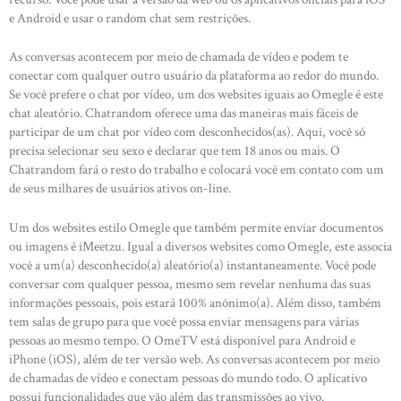
e Android e usar o random chat sem restrições.
As conversas acontecem por meio de chamada de vídeo e podem te
conectar com qualquer outro usuário da plataforma ao redor do mundo.
Se você prefere o chat por vídeo, um dos websites iguais ao Omegle é este
chat aleatório. Chatrandom oferece uma das maneiras mais fáceis de
participar de um chat por vídeo com desconhecidos(as). Aqui, você só
precisa selecionar seu sexo e declarar que tem 18 anos ou mais. O
Chatrandom fará o resto do trabalho e colocará você em contato com um
de seus milhares de usuários ativos on-line.
Um dos websites estilo Omegle que também permite enviar documentos
ou imagens é iMeetzu. Igual a diversos websites como Omegle, este associa
você a um(a) desconhecido(a) aleatório(a) instantaneamente. Você pode
conversar com qualquer pessoa, mesmo sem revelar nenhuma das suas
informações pessoais, pois estará 100% anônimo(a). Além disso, também
tem salas de grupo para que você possa enviar mensagens para várias
pessoas ao mesmo tempo. O OmeTV está disponível para Android e
iPhone (iOS), além de ter versão web. As conversas acontecem por meio
de chamadas de vídeo e conectam pessoas do mundo todo. O aplicativo
possui funcionalidades que vão além das transmissões ao vivo.