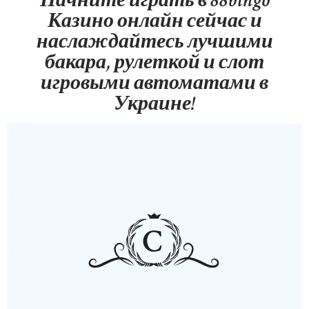
Начните играть в 88bingo
Казино онлайн сейчас и
наслаждайтесь лучшими
бакара, рулеткой и слот
игровыми автоматами в
Украине!