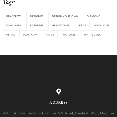
Tags:
BRACELETS
DESIGNER
DESIGN YOUR OWN
DIAMOND
DIAMONDS
EARRINGS
GEMSTONES
GIFTS
NECKLACES
PEARL
PLATINUM
RINGS
WATCHES
WHITE GOLD
ADDRESS
A-13, 1st Floor, Godavari Chember, S.V. Road, Kandivali West, Mumbai-