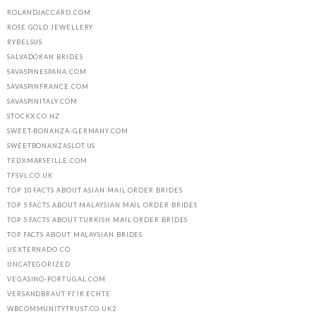
ROLANDJACCARD.COM
ROSE GOLD JEWELLERY
RYBELSUS
SALVADORAN BRIDES
SAVASPINESPANA.COM
SAVASPINFRANCE.COM
SAVASPINITALY.COM
STOCKX.CO.NZ
SWEET-BONANZA-GERMANY.COM
SWEETBONANZASLOT.US
TEDXMARSEILLE.COM
TFSVL.CO.UK
TOP 10 FACTS ABOUT ASIAN MAIL ORDER BRIDES
TOP 5 FACTS ABOUT MALAYSIAN MAIL ORDER BRIDES
TOP 5 FACTS ABOUT TURKISH MAIL ORDER BRIDES
TOP FACTS ABOUT MALAYSIAN BRIDES
UEXTERNADO.CO
UNCATEGORIZED
VEGASINO-PORTUGAL.COM
VERSANDBRAUT FГЈR ECHTE
WBCOMMUNITYTRUST.CO.UK2