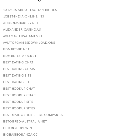
10 FACTS ABOUT LAOTIAN BRIDES
1XBET-INDIA-ONLINE.IN3
ADONNASBAKERY.NET
ALEXANDER-CASINO.US
AVIAMASTERS-GAMES.NET
AVIATORGAMESDOWNLOAD.ORG
BDMBET-BE.NET
BDMBETESPANA.NET
BEST DATING CHAT
BEST DATING CHATS
BEST DATING SITE
BEST DATING SITES
BEST HOOKUP CHAT
BEST HOOKUP CHATS
BEST HOOKUP SITE
BEST HOOKUP SITES
BEST MAIL ORDER BRIDE COMPANIES
BETONRED-AUSTRALIA.NET
BETONREDPL.WIN
BIGBASSBONANZA.CC