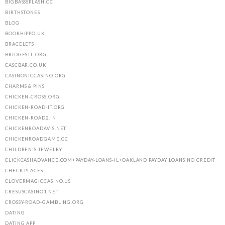
BIGBASSSPLASH.CC
BIRTHSTONES
BLOG
BOOKHIPPO.UK
BRACELETS
BRIDGESTL.ORG
CASCBAR.CO.UK
CASINONICCASINO.ORG
CHARMS & PINS
CHICKEN-CROSS.ORG
CHICKEN-ROAD-IT.ORG
CHICKEN-ROAD2.IN
CHICKENROADAVIS.NET
CHICKENROADGAME.CC
CHILDREN'S JEWELRY
CLICKCASHADVANCE.COM+PAYDAY-LOANS-IL+OAKLAND PAYDAY LOANS NO CREDIT
CHECK PLACES
CLOVERMAGICCASINO.US
CRESUSCASINO1.NET
CROSSY-ROAD-GAMBLING.ORG
DATING
DATING APP