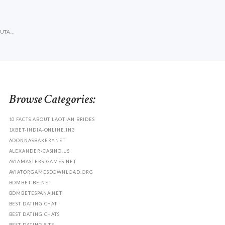
TA...
Browse Categories:
10 FACTS ABOUT LAOTIAN BRIDES
1XBET-INDIA-ONLINE.IN3
ADONNASBAKERY.NET
ALEXANDER-CASINO.US
AVIAMASTERS-GAMES.NET
AVIATORGAMESDOWNLOAD.ORG
BDMBET-BE.NET
BDMBETESPANA.NET
BEST DATING CHAT
BEST DATING CHATS
BEST DATING SITE