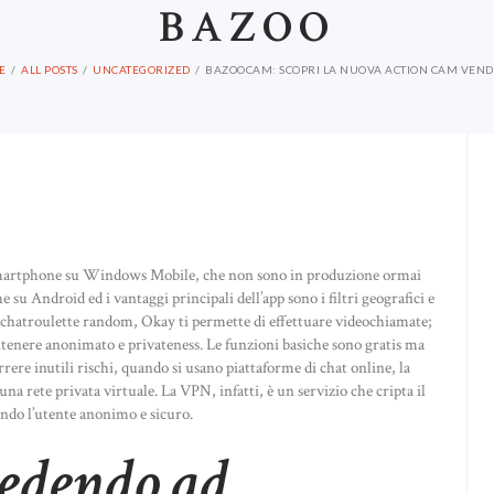
BAZOO
E
ALL POSTS
UNCATEGORIZED
BAZOOCAM: SCOPRI LA NUOVA ACTION CAM VENDU
r smartphone su Windows Mobile, che non sono in produzione ormai
 su Android ed i vantaggi principali dell’app sono i filtri geografici e
la chatroulette random, Okay ti permette di effettuare videochiamate;
enere anonimato e privateness. Le funzioni basiche sono gratis ma
rrere inutili rischi, quando si usano piattaforme di chat online, la
a rete privata virtuale. La VPN, infatti, è un servizio che cripta il
dendo l’utente anonimo e sicuro.
cedendo ad