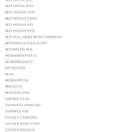
BEST DATING SITES
BEST HOOKUP CHAT
BEST HOOKUP CHATS
BEST HOOKUP SITE
BEST HOOKUP SITES
BEST MAIL ORDER BRIDE COMPANIES
BETONRED-AUSTRALIA.NET
BETONREDPL.WIN
BIGBASSBONANZA.CC
BIGBASSSPLASH.CC
BIRTHSTONES
BLOG
BOOKHIPPO.UK
BRACELETS
BRIDGESTL.ORG
CASCBAR.CO.UK
CASINONICCASINO.ORG
CHARMS & PINS
CHICKEN-CROSS.ORG
CHICKEN-ROAD-IT.ORG
CHICKEN-ROAD2.IN