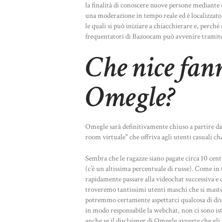
la finalità di conoscere nuove persone mediante u
una moderazione in tempo reale ed è localizzato
le quali si può iniziare a chiacchierare e, perch
frequentatori di Bazoocam può avvenire tramite
Che nice fann
Omegle?
Omegle sarà definitivamente chiuso a partire 
room virtuale" che offriva agli utenti casuali c
Sembra che le ragazze siano pagate circa 10 cen
(c’è un altissima percentuale di russe). Come in 
rapidamente passare alla videochat successiva e
troveremo tantissimi utenti maschi che si mastu
potremmo certamente aspettarci qualcosa di dive
in modo responsabile la webchat, non ci sono is
anche se il disclaimer di Omegle avverte che gl