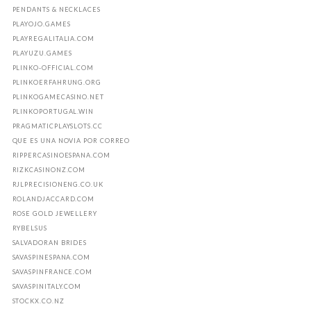
PENDANTS & NECKLACES
PLAYOJO.GAMES
PLAYREGALITALIA.COM
PLAYUZU.GAMES
PLINKO-OFFICIAL.COM
PLINKOERFAHRUNG.ORG
PLINKOGAMECASINO.NET
PLINKOPORTUGAL.WIN
PRAGMATICPLAYSLOTS.CC
QUE ES UNA NOVIA POR CORREO
RIPPERCASINOESPANA.COM
RIZKCASINONZ.COM
RJLPRECISIONENG.CO.UK
ROLANDJACCARD.COM
ROSE GOLD JEWELLERY
RYBELSUS
SALVADORAN BRIDES
SAVASPINESPANA.COM
SAVASPINFRANCE.COM
SAVASPINITALY.COM
STOCKX.CO.NZ