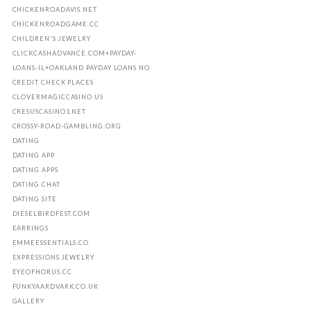
CHICKENROADAVIS.NET
CHICKENROADGAME.CC
CHILDREN'S JEWELRY
CLICKCASHADVANCE.COM+PAYDAY-
LOANS-IL+OAKLAND PAYDAY LOANS NO
CREDIT CHECK PLACES
CLOVERMAGICCASINO.US
CRESUSCASINO1.NET
CROSSY-ROAD-GAMBLING.ORG
DATING
DATING APP
DATING APPS
DATING CHAT
DATING SITE
DIESELBIRDFEST.COM
EARRINGS
EMMEESSENTIALS.CO
EXPRESSIONS JEWELRY
EYEOFHORUS.CC
FUNKYAARDVARK.CO.UK
GALLERY