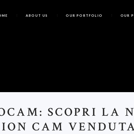
OME
ABOUT US
OUR PORTFOLIO
OUR 
B
OCAM: SCOPRI LA 
ION CAM VENDUT