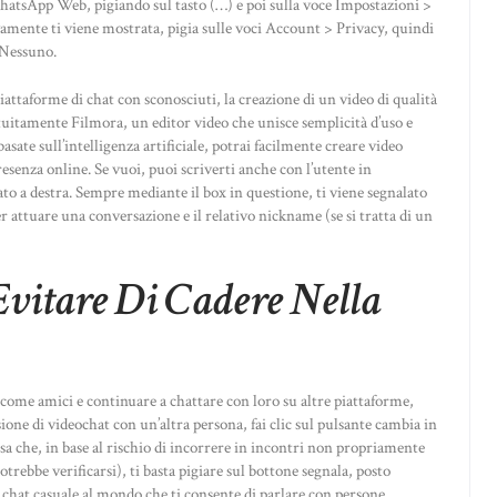
hatsApp Web, pigiando sul tasto (…) e poi sulla voce Impostazioni >
vamente ti viene mostrata, pigia sulle voci Account > Privacy, quindi
 Nessuno.
piattaforme di chat con sconosciuti, la creazione di un video di qualità
tuitamente Filmora, un editor video che unisce semplicità d’uso e
asate sull’intelligenza artificiale, potrai facilmente creare video
presenza online. Se vuoi, puoi scriverti anche con l’utente in
cato a destra. Sempre mediante il box in questione, ti viene segnalato
er attuare una conversazione e il relativo nickname (se si tratta di un
Evitare Di Cadere Nella
 come amici e continuare a chattare con loro su altre piattaforme,
one di videochat con un’altra persona, fai clic sul pulsante cambia in
osa che, in base al rischio di incorrere in incontri non propriamente
trebbe verificarsi), ti basta pigiare sul bottone segnala, posto
chat casuale al mondo che ti consente di parlare con persone