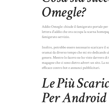
Omegle?
Addio Omegle: chiude il famigerato portale per
lettera d'addio che ora occupa la scarna homepa
famigerato servizio.
Inoltre, potrebbe essere necessario scaricare il s
oramai da diverso tempo che mi sto dedicando alla
genere. Mentre lo facevo ne ho viste davvero di t
magagne che ci sono dietro advert un sito. La n
efficace contro bot e annunci pubblicitari.
Le Più Scaric
Per Android