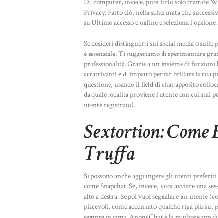
Da computer, invece, puoi farlo solo tramite W
Privacy. Fatto ciò, nella schermata che successi
su Ultimo accesso e online e seleziona l'opzione
Se desideri distinguerti sui social media o sulle 
è essenziale. Ti suggeriamo di sperimentare gra
professionalità. Grazie a un insieme di funzioni b
accattivanti e di impatto per far brillare la tua 
questione, usando il field di chat apposito collo
da quale località proviene l’utente con cui stai p
utente registrato).
Sextortion: Come 
Truffa
Si possono anche aggiungere gli utenti preferiti
come Snapchat. Se, invece, vuoi avviare una sessi
alto a destra. Se poi vuoi segnalare un utente (c
piacevoli, come accennato qualche riga più su, po
sempre in cima. AnonyChat è la migliore app di 