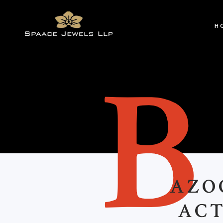
H
AZO
ACT