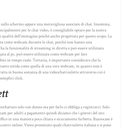
te sullo schermo appare una meravigliosa associate di chat. Insomma,
ncipalmente per le chat video, è consigliabile optare per la nostra
e qualità dell’immagine poiché anche progettata per questo scopo. La
zata come webcam durante le chat, poiché non hanno una
a la funzionalità di streaming in diretta e può essere utilizzata
a al pc, può essere utilizzata come webcam per fare
 foto in tempo reale. Tuttavia, è importante considerare che la
ttanto nitida come quella di una vera webcam, in quanto non è
ratta in buona sostanza di una videochatroulette attraverso cui è
semplici click.
tt
ideochattare solo con donne ma per farlo ci obbliga a registrarci. Solo
bcam per adulti a pagamento quindi diciamo che i gestori del sito
affico in una maniera poco chiara e sicuramente furbetta. Bazoocam è
ncontri online. Viene presentato quale chatroulette italiana e si pone