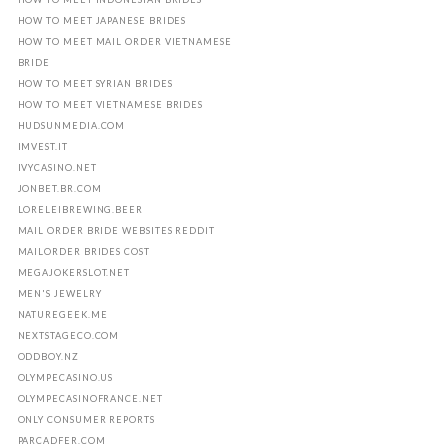
HOW TO MEET JAPANESE BRIDES
HOW TO MEET MAIL ORDER VIETNAMESE
BRIDE
HOW TO MEET SYRIAN BRIDES
HOW TO MEET VIETNAMESE BRIDES
HUDSUNMEDIA.COM
IMVEST.IT
IVYCASINO.NET
JONBET.BR.COM
LORELEIBREWING.BEER
MAIL ORDER BRIDE WEBSITES REDDIT
MAILORDER BRIDES COST
MEGAJOKERSLOT.NET
MEN'S JEWELRY
NATUREGEEK.ME
NEXTSTAGECO.COM
ODDBOY.NZ
OLYMPECASINO.US
OLYMPECASINOFRANCE.NET
ONLY CONSUMER REPORTS
PARCADFER.COM