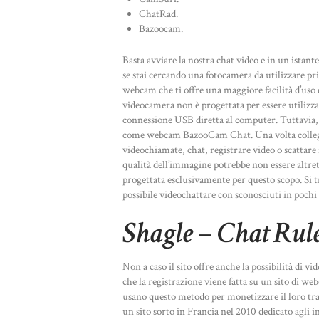
ChatRad.
Bazoocam.
Basta avviare la nostra chat video e in un istan
se stai cercando una fotocamera da utilizzare pri
webcam che ti offre una maggiore facilità d’uso 
videocamera non è progettata per essere utiliz
connessione USB diretta al computer. Tuttavia, h
come webcam BazooCam Chat. Una volta collegat
videochiamate, chat, registrare video o scattare
qualità dell’immagine potrebbe non essere altre
progettata esclusivamente per questo scopo. Si t
possibile videochattare con sconosciuti in pochi 
Shagle – Chat Rule
Non a caso il sito offre anche la possibilità di v
che la registrazione viene fatta su un sito di we
usano questo metodo per monetizzare il loro tr
un sito sorto in Francia nel 2010 dedicato agli i