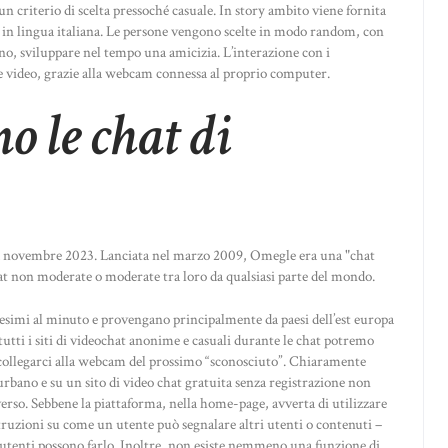
n criterio di scelta pressoché casuale. In story ambito viene fornita
 in lingua italiana. Le persone vengono scelte in modo random, con
é no, sviluppare nel tempo una amicizia. L’interazione con i
 video, grazie alla webcam connessa al proprio computer.
o le chat di
da novembre 2023. Lanciata nel marzo 2009, Omegle era una "chat
hat non moderate o moderate tra loro da qualsiasi parte del mondo.
tesimi al minuto e provengano principalmente da paesi dell’est europa
tutti i siti di videochat anonime e casuali durante le chat potremo
 collegarci alla webcam del prossimo “sconosciuto”. Chiaramente
rbano e su un sito di video chat gratuita senza registrazione non
rso. Sebbene la piattaforma, nella home-page, avverta di utilizzare
truzioni su come un utente può segnalare altri utenti o contenuti –
i utenti possono farlo. Inoltre, non esiste nemmeno una funzione di