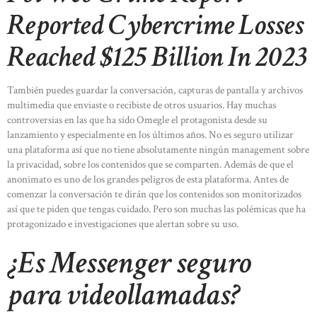
Reported Cybercrime Losses
Reached $125 Billion In 2023
También puedes guardar la conversación, capturas de pantalla y archivos
multimedia que enviaste o recibiste de otros usuarios. Hay muchas
controversias en las que ha sido Omegle el protagonista desde su
lanzamiento y especialmente en los últimos años. No es seguro utilizar
una plataforma así que no tiene absolutamente ningún management sobre
la privacidad, sobre los contenidos que se comparten. Además de que el
anonimato es uno de los grandes peligros de esta plataforma. Antes de
comenzar la conversación te dirán que los contenidos son monitorizados
así que te piden que tengas cuidado. Pero son muchas las polémicas que ha
protagonizado e investigaciones que alertan sobre su uso.
¿Es Messenger seguro
para videollamadas?