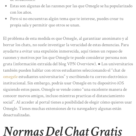
Estas son algunas de las razones por las que Omegle se ha popularizado
con los años.
Pero si no encuentras algún tema que te interese, puedes crear tu
propia sala y permitir que otros se unan.
El problema de esta medida es que Omegle, al garantizar anonimato y al
borrar los chats, no suele investigar la veracidad de estas denuncias. Para
HOME
ayudarte a evitar una expulsión inmerecida, aquí tienes un repaso de
razones y motivos por los que Omegle te puede considerar persona non
ABOUT US
grata (información extraída del blog VPN Overview). ● Los universitarios
también pueden hablar con otros estudiantes seleccionando el “chat de
OUR PORTFOLIO
omegele
estudiantes universitarios” y escribiendo tu correo electrónico
OUR PRODUCTS
institucional. Sin embargo, podrás usar Omegle en tu dispositivo iOS
siguiendo estos pasos. Omegle se vende como “una excelente manera de
CONTACTS
conocer nuevos amigos, incluso mientras practicas el distanciamiento
social”. Al acceder al portal tienes a posibilidad de elegir cómo quieres usar
Omegle. Tienes muchas extensiones de tu navegadory algunas están
desactualizadas.
Normas Del Chat Gratis