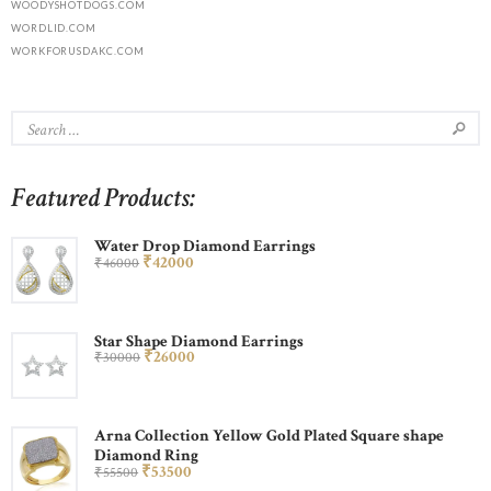
WOODYSHOTDOGS.COM
WORDLID.COM
WORKFORUSDAKC.COM
Featured Products:
Water Drop Diamond Earrings
₹
420
00
₹
460
00
Star Shape Diamond Earrings
₹
260
00
₹
300
00
Arna Collection Yellow Gold Plated Square shape
Diamond Ring
₹
535
00
₹
555
00