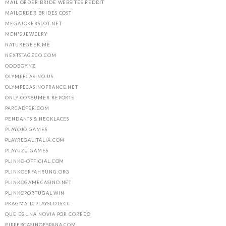
MAIL ORDER BRIDE WEBSITES REDDIT
MAILORDER BRIDES COST
MEGAJOKERSLOT.NET
MEN'S JEWELRY
NATUREGEEK.ME
NEXTSTAGECO.COM
ODDBOY.NZ
OLYMPECASINO.US
OLYMPECASINOFRANCE.NET
ONLY CONSUMER REPORTS
PARCADFER.COM
PENDANTS & NECKLACES
PLAYOJO.GAMES
PLAYREGALITALIA.COM
PLAYUZU.GAMES
PLINKO-OFFICIAL.COM
PLINKOERFAHRUNG.ORG
PLINKOGAMECASINO.NET
PLINKOPORTUGAL.WIN
PRAGMATICPLAYSLOTS.CC
QUE ES UNA NOVIA POR CORREO
RIPPERCASINOESPANA.COM