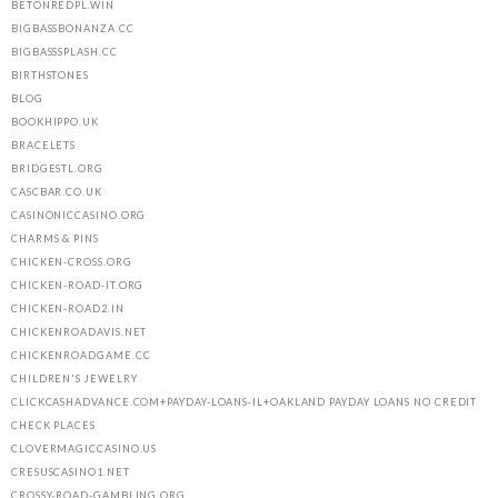
BETONREDPL.WIN
BIGBASSBONANZA.CC
BIGBASSSPLASH.CC
BIRTHSTONES
BLOG
BOOKHIPPO.UK
BRACELETS
BRIDGESTL.ORG
CASCBAR.CO.UK
CASINONICCASINO.ORG
CHARMS & PINS
CHICKEN-CROSS.ORG
CHICKEN-ROAD-IT.ORG
CHICKEN-ROAD2.IN
CHICKENROADAVIS.NET
CHICKENROADGAME.CC
CHILDREN'S JEWELRY
CLICKCASHADVANCE.COM+PAYDAY-LOANS-IL+OAKLAND PAYDAY LOANS NO CREDIT
CHECK PLACES
CLOVERMAGICCASINO.US
CRESUSCASINO1.NET
CROSSY-ROAD-GAMBLING.ORG