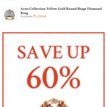
Arna Collection Yellow Gold Round Shape Diamond
Ring
₹
1,120
00
₹
1,200
00