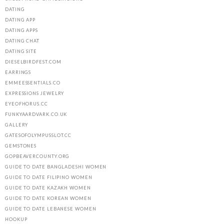
DATING
DATING APP
DATING APPS
DATING CHAT
DATING SITE
DIESELBIRDFEST.COM
EARRINGS
EMMEESSENTIALS.CO
EXPRESSIONS JEWELRY
EYEOFHORUS.CC
FUNKYAARDVARK.CO.UK
GALLERY
GATESOFOLYMPUSSLOT.CC
GEMSTONES
GOPBEAVERCOUNTY.ORG
GUIDE TO DATE BANGLADESHI WOMEN
GUIDE TO DATE FILIPINO WOMEN
GUIDE TO DATE KAZAKH WOMEN
GUIDE TO DATE KOREAN WOMEN
GUIDE TO DATE LEBANESE WOMEN
HOOKUP