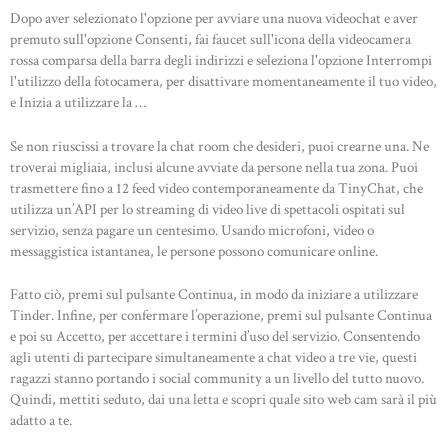
Dopo aver selezionato l'opzione per avviare una nuova videochat e aver
premuto sull'opzione Consenti, fai faucet sull'icona della videocamera
rossa comparsa della barra degli indirizzi e seleziona l'opzione Interrompi
l'utilizzo della fotocamera, per disattivare momentaneamente il tuo video,
e Inizia a utilizzare la …
Se non riuscissi a trovare la chat room che desideri, puoi crearne una. Ne
troverai migliaia, inclusi alcune avviate da persone nella tua zona. Puoi
trasmettere fino a 12 feed video contemporaneamente da TinyChat, che
utilizza un’API per lo streaming di video live di spettacoli ospitati sul
servizio, senza pagare un centesimo. Usando microfoni, video o
messaggistica istantanea, le persone possono comunicare online.
Fatto ciò, premi sul pulsante Continua, in modo da iniziare a utilizzare
Tinder. Infine, per confermare l’operazione, premi sul pulsante Continua
e poi su Accetto, per accettare i termini d’uso del servizio. Consentendo
agli utenti di partecipare simultaneamente a chat video a tre vie, questi
ragazzi stanno portando i social community a un livello del tutto nuovo.
Quindi, mettiti seduto, dai una letta e scopri quale sito web cam sarà il più
adatto a te.