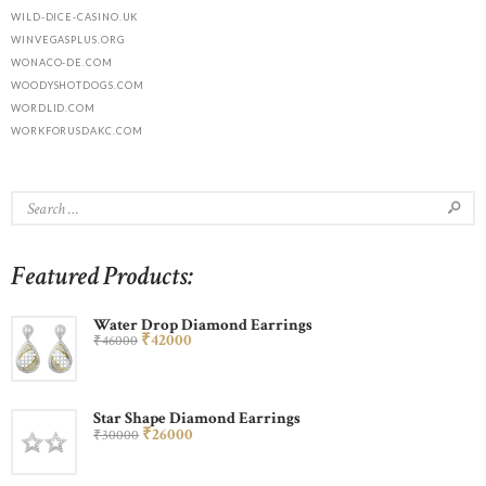
WILD-DICE-CASINO.UK
WINVEGASPLUS.ORG
WONACO-DE.COM
WOODYSHOTDOGS.COM
WORDLID.COM
WORKFORUSDAKC.COM
Featured Products:
Water Drop Diamond Earrings
₹
420
00
₹
460
00
Star Shape Diamond Earrings
₹
260
00
₹
300
00