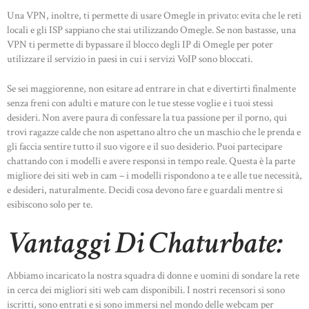
Una VPN, inoltre, ti permette di usare Omegle in privato: evita che le reti
locali e gli ISP sappiano che stai utilizzando Omegle. Se non bastasse, una
VPN ti permette di bypassare il blocco degli IP di Omegle per poter
utilizzare il servizio in paesi in cui i servizi VoIP sono bloccati.
Se sei maggiorenne, non esitare ad entrare in chat e divertirti finalmente
senza freni con adulti e mature con le tue stesse voglie e i tuoi stessi
desideri. Non avere paura di confessare la tua passione per il porno, qui
trovi ragazze calde che non aspettano altro che un maschio che le prenda e
gli faccia sentire tutto il suo vigore e il suo desiderio. Puoi partecipare
chattando con i modelli e avere responsi in tempo reale. Questa è la parte
migliore dei siti web in cam – i modelli rispondono a te e alle tue necessità,
e desideri, naturalmente. Decidi cosa devono fare e guardali mentre si
esibiscono solo per te.
Vantaggi Di Chaturbate:
Abbiamo incaricato la nostra squadra di donne e uomini di sondare la rete
in cerca dei migliori siti web cam disponibili. I nostri recensori si sono
iscritti, sono entrati e si sono immersi nel mondo delle webcam per