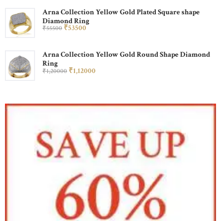
Arna Collection Yellow Gold Plated Square shape
Diamond Ring
₹
535
00
₹
555
00
Arna Collection Yellow Gold Round Shape Diamond
Ring
₹
1,120
00
₹
1,200
00