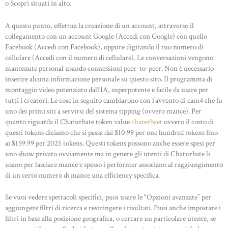
ABOUT US
o Scopri situati in alto.
OUR PORTFOLIO
A questo punto, effettua la creazione di un account, attraverso il
OUR PRODUCTS
collegamento con un account Google (Accedi con Google) con quello
Facebook (Accedi con Facebook), oppure digitando il tuo numero di
CONTACTS
cellulare (Accedi con il numero di cellulare). Le conversazioni vengono
mantenute personal usando connessioni peer-to-peer. Non è necessario
inserire alcuna informazione personale su questo sito. Il programma di
montaggio video potenziato dall’IA, superpotente e facile da usare per
tutti i creatori. Le cose in seguito cambiarono con l’avvento di cam4 che fu
uno dei primi siti a servirsi del sistema tipping (ovvero mance). Per
quanto riguarda il Chaturbate token value
chaterbaet
ovvero il costo di
questi tokens diciamo che si passa dai $10.99 per one hundred tokens fino
ai $159.99 per 2025 tokens. Questi tokens possono anche essere spesi per
uno show privato ovviamente ma in genere gli utenti di Chaturbate li
usano per lasciare mance e spesso i performer associano al raggiungimento
di un certo numero di mance una efficiency specifica.
Se vuoi vedere spettacoli specifici, puoi usare le “Opzioni avanzate” per
aggiungere filtri di ricerca e restringere i risultati. Puoi anche impostare i
filtri in base alla posizione geografica, o cercare un particolare utente, se