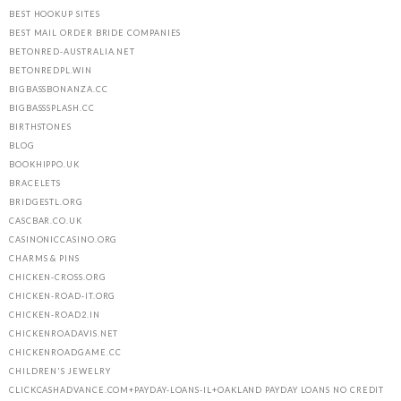
BEST HOOKUP SITES
BEST MAIL ORDER BRIDE COMPANIES
BETONRED-AUSTRALIA.NET
BETONREDPL.WIN
BIGBASSBONANZA.CC
BIGBASSSPLASH.CC
BIRTHSTONES
BLOG
BOOKHIPPO.UK
BRACELETS
BRIDGESTL.ORG
CASCBAR.CO.UK
CASINONICCASINO.ORG
CHARMS & PINS
CHICKEN-CROSS.ORG
CHICKEN-ROAD-IT.ORG
CHICKEN-ROAD2.IN
CHICKENROADAVIS.NET
CHICKENROADGAME.CC
CHILDREN'S JEWELRY
CLICKCASHADVANCE.COM+PAYDAY-LOANS-IL+OAKLAND PAYDAY LOANS NO CREDIT