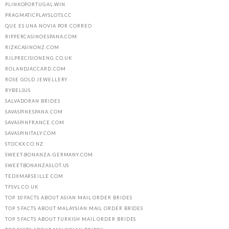
PLINKOPORTUGAL.WIN
PRAGMATICPLAYSLOTS.CC
QUE ES UNA NOVIA POR CORREO
RIPPERCASINOESPANA.COM
RIZKCASINONZ.COM
RJLPRECISIONENG.CO.UK
ROLANDJACCARD.COM
ROSE GOLD JEWELLERY
RYBELSUS
SALVADORAN BRIDES
SAVASPINESPANA.COM
SAVASPINFRANCE.COM
SAVASPINITALY.COM
STOCKX.CO.NZ
SWEET-BONANZA-GERMANY.COM
SWEETBONANZASLOT.US
TEDXMARSEILLE.COM
TFSVL.CO.UK
TOP 10 FACTS ABOUT ASIAN MAIL ORDER BRIDES
TOP 5 FACTS ABOUT MALAYSIAN MAIL ORDER BRIDES
TOP 5 FACTS ABOUT TURKISH MAIL ORDER BRIDES