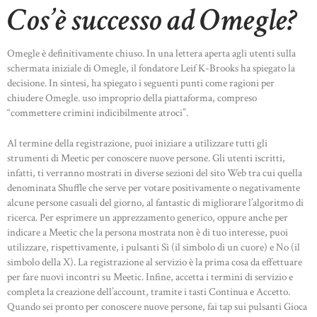
Cos’è successo ad Omegle?
Omegle è definitivamente chiuso. In una lettera aperta agli utenti sulla
schermata iniziale di Omegle, il fondatore Leif K-Brooks ha spiegato la
decisione. In sintesi, ha spiegato i seguenti punti come ragioni per
chiudere Omegle. uso improprio della piattaforma, compreso
“commettere crimini indicibilmente atroci”.
Al termine della registrazione, puoi iniziare a utilizzare tutti gli
strumenti di Meetic per conoscere nuove persone. Gli utenti iscritti,
infatti, ti verranno mostrati in diverse sezioni del sito Web tra cui quella
denominata Shuffle che serve per votare positivamente o negativamente
alcune persone casuali del giorno, al fantastic di migliorare l’algoritmo di
ricerca. Per esprimere un apprezzamento generico, oppure anche per
indicare a Meetic che la persona mostrata non è di tuo interesse, puoi
utilizzare, rispettivamente, i pulsanti Sì (il simbolo di un cuore) e No (il
simbolo della X). La registrazione al servizio è la prima cosa da effettuare
per fare nuovi incontri su Meetic. Infine, accetta i termini di servizio e
completa la creazione dell’account, tramite i tasti Continua e Accetto.
HOME
Quando sei pronto per conoscere nuove persone, fai tap sui pulsanti Gioca