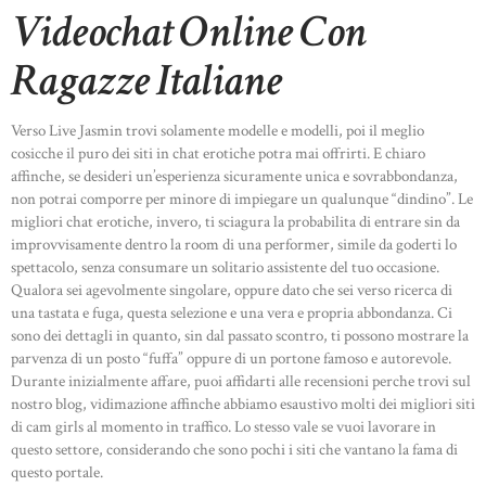
Videochat Online Con
Ragazze Italiane
Verso Live Jasmin trovi solamente modelle e modelli, poi il meglio
cosicche il puro dei siti in chat erotiche potra mai offrirti. E chiaro
affinche, se desideri un’esperienza sicuramente unica e sovrabbondanza,
non potrai comporre per minore di impiegare un qualunque “dindino”. Le
migliori chat erotiche, invero, ti sciagura la probabilita di entrare sin da
improvvisamente dentro la room di una performer, simile da goderti lo
spettacolo, senza consumare un solitario assistente del tuo occasione.
Qualora sei agevolmente singolare, oppure dato che sei verso ricerca di
una tastata e fuga, questa selezione e una vera e propria abbondanza. Ci
sono dei dettagli in quanto, sin dal passato scontro, ti possono mostrare la
parvenza di un posto “fuffa” oppure di un portone famoso e autorevole.
Durante inizialmente affare, puoi affidarti alle recensioni perche trovi sul
nostro blog, vidimazione affinche abbiamo esaustivo molti dei migliori siti
di cam girls al momento in traffico. Lo stesso vale se vuoi lavorare in
questo settore, considerando che sono pochi i siti che vantano la fama di
questo portale.