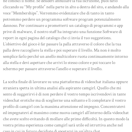
ne conosci il nome. Se desideri annullare la tua iscrizione, puoi farlo
cliccando su “My profile” nella parte in alto a destra del sito, e andando alla
voce “Memberships”. Vorremmo evidenziare che di tanto in tanto
potremmo perdere un programma software program potenzialmente
dannoso. Per continuare a prometterti un catalogo di programmi e app
prive di malware, il nostro staff ha integrato una funzione Software di
report in ogni pagina del catalogo che ci invia il tuo suggestions.
L’obiettivo del gioco è far passare la palla attraverso il colore che la tua
palla deve raccogliere la stella e poi superare il livello. Ma non è molto
semplice farlo perché un anello multicolore ruota continuamente intorno
alla stella e devi aspettare che arrivi lo stesso colore e poi toccare lo
schermo per passare attraverso l’anello e superare il livello.
La scelta finale di lavorare su una piattaforma di videochat italiana oppure
straniera spetta in ultima analisi alla aspirante camgirl. Quello che mi
sento di suggerirvi è di non perdere il vostro tempo iscrivendovi in tante
videochat erotiche ma di sceglierne una soltanto e lì completare il vostro
profilo di camgirl con la massima attenzione ed impegno. Concentratevi
ed impegnatevi al massimo come nuova camgirl all’interno della videochat
che avete scelto evitando di mollare alle prime difficoltà. In questo modo la
vostra prima esperienza come camgirl sarà utile ed istruttiva anche nel
caso in cui in futuro decidiate di spostarvi in un’altra chat.