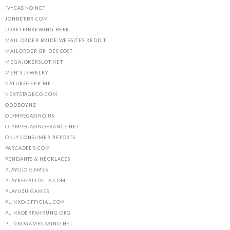
IVYCASINO.NET
JONBET.BR.COM
LORELEIBREWING.BEER
MAIL ORDER BRIDE WEBSITES REDDIT
MAILORDER BRIDES COST
MEGAJOKERSLOT.NET
MEN'S JEWELRY
NATUREGEEK.ME
NEXTSTAGECO.COM
ODDBOY.NZ
OLYMPECASINO.US
OLYMPECASINOFRANCE.NET
ONLY CONSUMER REPORTS
PARCADFER.COM
PENDANTS & NECKLACES
PLAYOJO.GAMES
PLAYREGALITALIA.COM
PLAYUZU.GAMES
PLINKO-OFFICIAL.COM
PLINKOERFAHRUNG.ORG
PLINKOGAMECASINO.NET